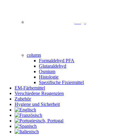
image
column
Formaldehyd PFA
Glutaraldehyd
Osmium
Histologie
Spezifische Fixiermittel
EM-Färbemittel
Verschiedene Reagenzien
Zubehör
Hygiene und Sicherheit