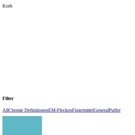
Close
Korb
Cart
Filter
All
Chemie Definitionen
EM-Flecken
Fixiermittel
General
Puffer