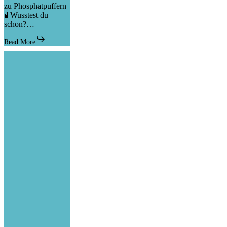
zu Phosphatpuffern
🧪 Wusstest du
schon?…
Read More