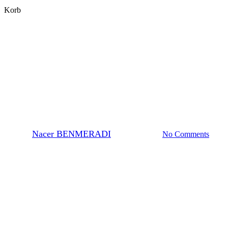
Close
Korb
Cart
General
Warum verwenden wir
Kupfergitter für TEM?
By
Nacer BENMERADI
25. Januar 2024
No Comments