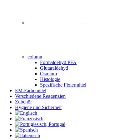
image
column
Formaldehyd PFA
Glutaraldehyd
Osmium
Histologie
Spezifische Fixiermittel
EM-Färbemittel
Verschiedene Reagenzien
Zubehör
Hygiene und Sicherheit