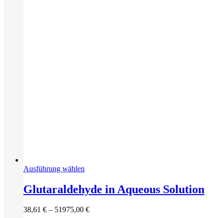
Dieses
Ausführung wählen
Produkt
weist
Glutaraldehyde in Aqueous Solution
mehrere
Varianten
Preisspanne:
38,61
€
–
51975,00
€
auf.
38,61 €