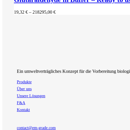
mehrere
Varianten
Preisspanne:
19,32
€
–
218295,00
€
auf.
19,32 €
Die
bis
Optionen
218295,00 €
können
auf
der
Produktseite
gewählt
werden
Ein umweltverträgliches Konzept für die Vorbereitung biolog
Produkte
Über uns
Unsere Lösungen
F&A
Kontakt
contact@em-grade.com