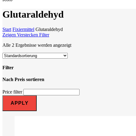
Cart
Glutaraldehyd
Start
Fixiermittel
Glutaraldehyd
Zeigen
Verstecken
Filter
Alle 2 Ergebnisse werden angezeigt
Filter
Nach Preis sortieren
Close
Filters
Price filter
APPLY