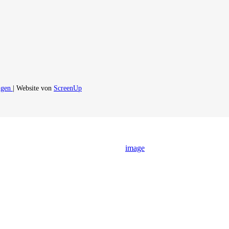
ngen
| Website von
ScreenUp
image