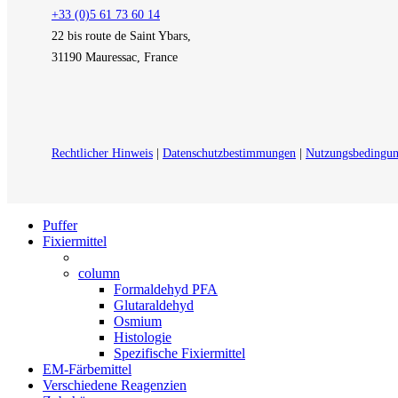
+33 (0)5 61 73 60 14
22 bis route de Saint Ybars,
31190 Mauressac, France
Rechtlicher Hinweis
|
Datenschutzbestimmungen
|
Nutzungsbedingu
Close
Puffer
Menu
Fixiermittel
column
Formaldehyd PFA
Glutaraldehyd
Osmium
Histologie
Spezifische Fixiermittel
EM-Färbemittel
Verschiedene Reagenzien