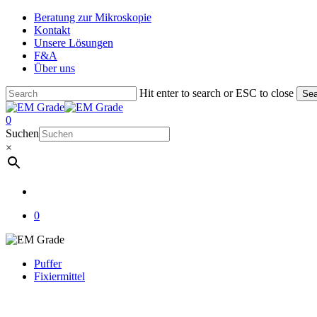
Skip
Beratung zur Mikroskopie
to
Kontakt
main
Unsere Lösungen
content
F&A
Über uns
Hit enter to search or ESC to close
Sea
Close
Search
account
0
Menu
Suchen
×
account
0
Puffer
Fixiermittel