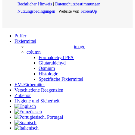
Rechtlicher Hinweis
|
Datenschutzbestimmungen
|
Nutzungsbedingungen
| Website von
ScreenUp
Close
Puffer
Menu
Fixiermittel
image
column
Formaldehyd PFA
Glutaraldehyd
Osmium
Histologie
Spezifische Fixiermittel
EM-Färbemittel
Verschiedene Reagenzien
Zubehör
Hygiene und Sicherheit