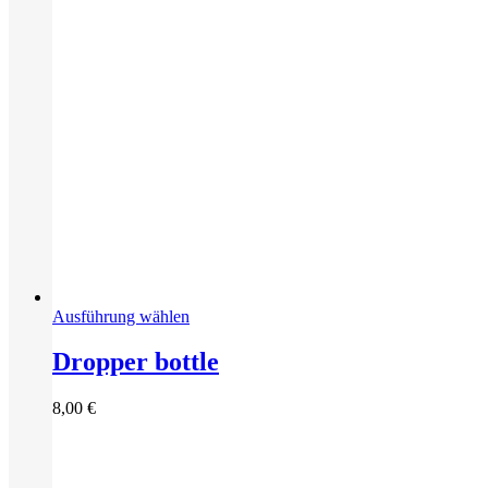
Dieses
Ausführung wählen
Produkt
weist
Dropper bottle
mehrere
Varianten
8,00
€
auf.
Die
Optionen
können