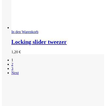
In den Warenkorb
Locking slider tweezer
1,20
€
1
2
3
Next