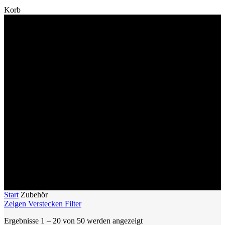
Close
Korb
Cart
Zubehör
Das Mikroskopie-Zubehör umfasst die klassischen Werkzeuge für
die Bearbeitung Ihrer Proben, die Beobachtung und die
Aufbewahrung Ihrer Halbdünnschnitte auf Objektträgern. In der
folgenden Auswahl finden Sie:
Spezifische Färbemittel für Halbdünnschnitte und anderes nützliches
Zubehör.
Werkzeuge für die Ultramikrotomie, wie Schlaufen, Wimpern und
Ultradünnschnittglätter, sowie eine Heizplatte.
Standardausrüstung für Mikroskope, Bildaufnahme und
Objektträger.
Immersionsöl, Einbettmittel und Deckgläser.
Start
Zubehör
Zeigen
Verstecken
Filter
Ergebnisse 1 – 20 von 50 werden angezeigt