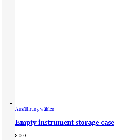
auf
der
Produktseite
gewählt
werden
Dieses
Ausführung wählen
Produkt
weist
Empty instrument storage case
mehrere
Varianten
8,00
€
auf.