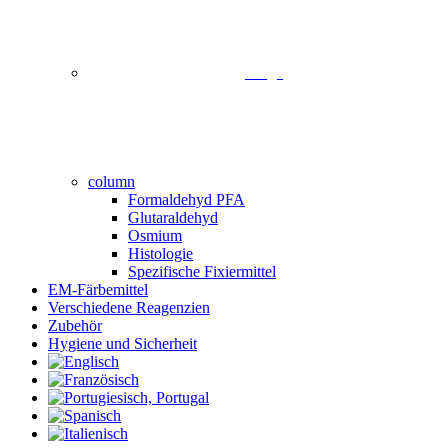
image
column
Formaldehyd PFA
Glutaraldehyd
Osmium
Histologie
Spezifische Fixiermittel
EM-Färbemittel
Verschiedene Reagenzien
Zubehör
Hygiene und Sicherheit