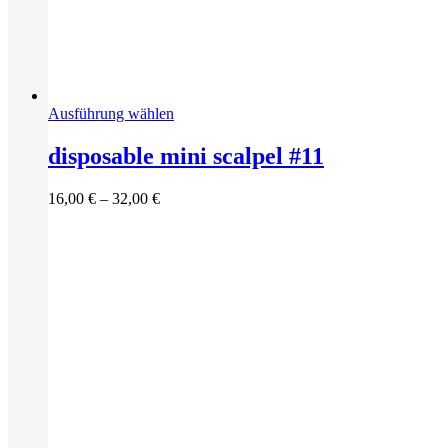
Dieses
Ausführung wählen
Produkt
weist
disposable mini scalpel #11
mehrere
Varianten
Preisspanne:
16,00
€
–
32,00
€
auf.
16,00 €
Die
bis
Optionen
32,00 €
können
auf
der
Produktseite
gewählt
werden