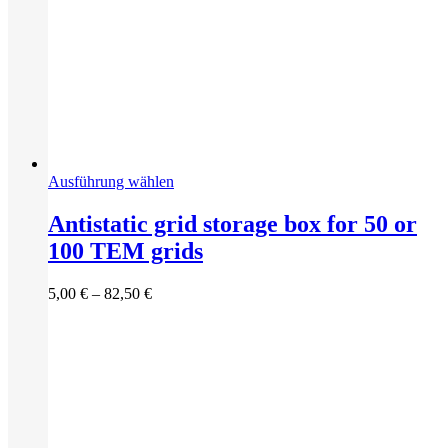
Dieses
Ausführung wählen
Produkt
weist
Antistatic grid storage box for 50 or
mehrere
100 TEM grids
Varianten
auf.
Die
Preisspanne:
5,00
€
–
82,50
€
Optionen
5,00 €
können
bis
auf
82,50 €
der
Produktseite
gewählt
werden