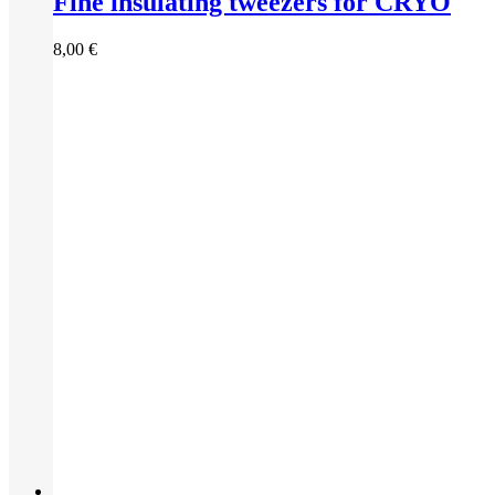
Fine insulating tweezers for CRYO
8,00
€