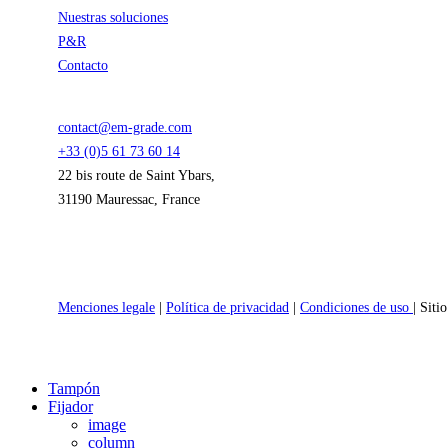
Nuestras soluciones
P&R
Contacto
contact@em-grade.com
+33 (0)5 61 73 60 14
22 bis route de Saint Ybars,
31190 Mauressac, France
Menciones legale
|
Política de privacidad
|
Condiciones de uso
| Sit
Close
Tampón
Menu
Fijador
image
column