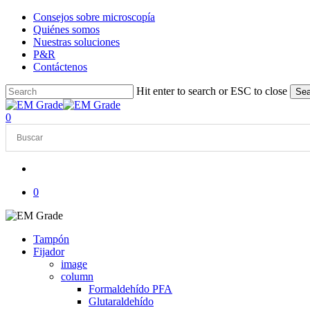
Skip
Consejos sobre microscopía
to
Quiénes somos
main
Nuestras soluciones
content
P&R
Contáctenos
Hit enter to search or ESC to close
Sea
Close
Search
account
0
Menu
account
0
Tampón
Fijador
image
column
Formaldehído PFA
Glutaraldehído