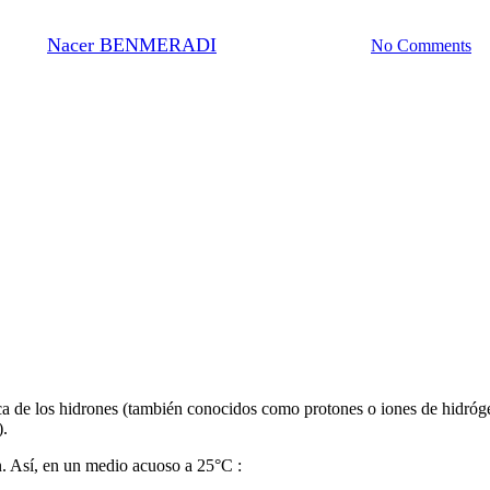
By
Nacer BENMERADI
24 de octubre de 2023
No Comments
a de los hidrones (también conocidos como protones o iones de hidrógen
).
. Así, en un medio acuoso a 25°C :