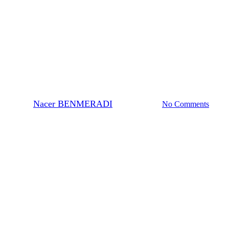
contrastants EM
Comment préparer la solution
de coloration OTE (Oolong) ?
By
Nacer BENMERADI
15 février 2024
No Comments