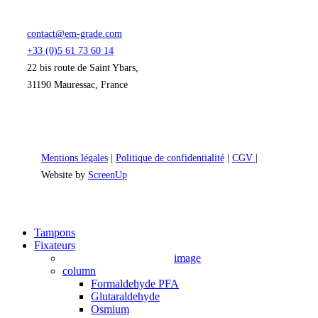
contact@em-grade.com
+33 (0)5 61 73 60 14
22 bis route de Saint Ybars,
31190 Mauressac, France
Mentions légales
|
Politique de confidentialité
|
CGV
|
Website by
ScreenUp
Close
Tampons
Menu
Fixateurs
image
column
Formaldehyde PFA
Glutaraldehyde
Osmium