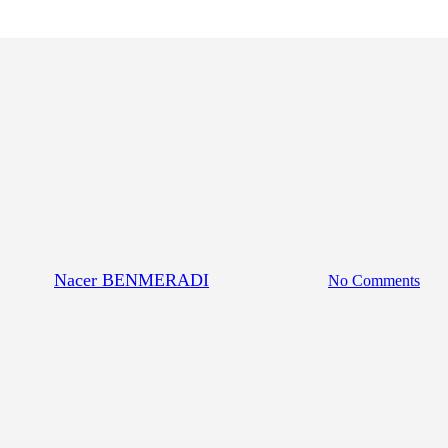
contrastants EM
ation de l’extrait de poudre d’O
By
Nacer BENMERADI
17 novembre 2023
No Comments