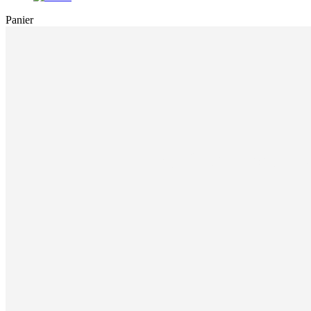
Close
Panier
Cart
Durée de conserv