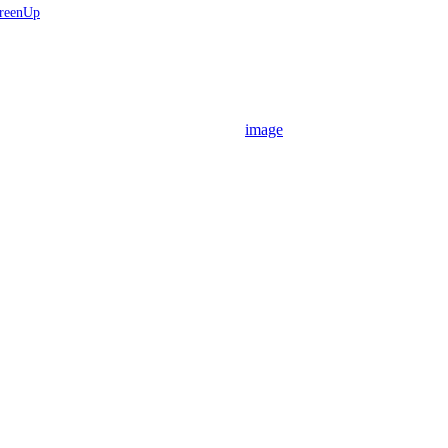
reenUp
image