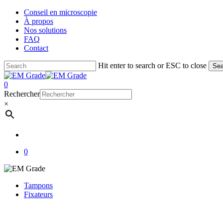
Skip
Conseil en microscopie
to
À propos
main
Nos solutions
content
FAQ
Contact
Hit enter to search or ESC to close
Sea
Close
Search
account
0
Menu
Rechercher
×
account
0
Tampons
Fixateurs