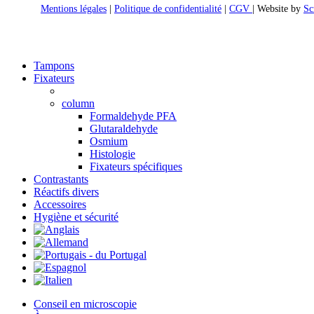
Mentions légales
|
Politique de confidentialité
|
CGV
| Website by
Sc
Close
Tampons
Menu
Fixateurs
column
Formaldehyde PFA
Glutaraldehyde
Osmium
Histologie
Fixateurs spécifiques
Contrastants
Réactifs divers
Accessoires
Hygiène et sécurité
Conseil en microscopie