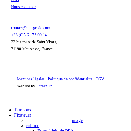
Nous contacter
contact@em-grade.com
+33 (0)5 61 73 60 14
22 bis route de Saint Ybars,
31190 Mauressac, France
Mentions légales
|
Politique de confidentialité
|
CGV
|
Website by
ScreenUp
Close
Tampons
Menu
Fixateurs
image
column
Formaldehyde PFA