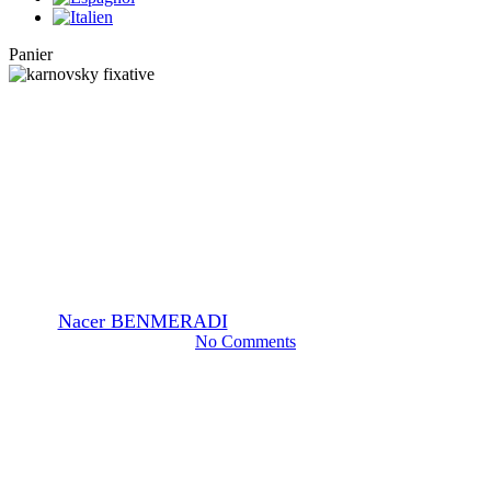
Close
Panier
Cart
Fixateurs EM
Mixture de Karnovsky
Fixateur.
By
Nacer BENMERADI
18 février 2024
février 22nd, 2024
No Comments