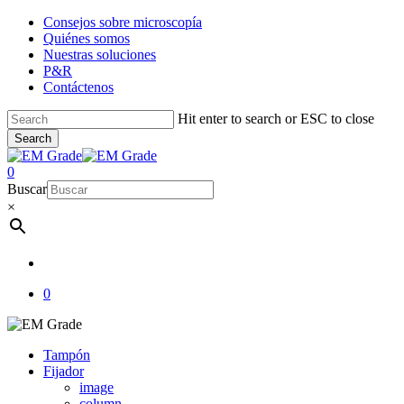
Skip
Consejos sobre microscopía
to
Quiénes somos
main
Nuestras soluciones
content
P&R
Contáctenos
Hit enter to search or ESC to close
Search
Close
Search
account
0
Menu
Buscar
×
account
0
Tampón
Fijador
image
column