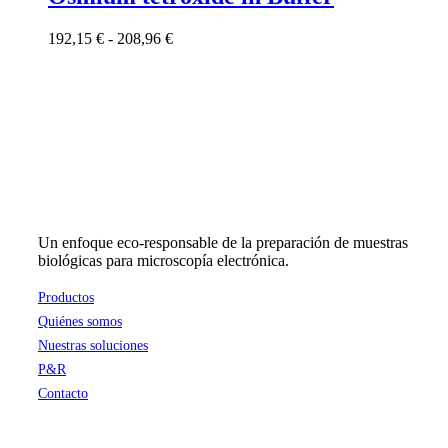
múltiples
variantes.
Rango
192,15
€
-
208,96
€
Las
de
opciones
precios:
se
desde
pueden
192,15 €
elegir
hasta
en
208,96 €
la
página
de
producto
Un enfoque eco-responsable de la preparación de muestras
biológicas para microscopía electrónica.
Productos
Quiénes somos
Nuestras soluciones
P&R
Contacto