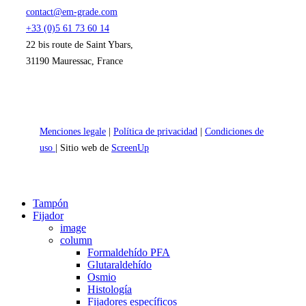
contact@em-grade.com
+33 (0)5 61 73 60 14
22 bis route de Saint Ybars,
31190 Mauressac, France
Menciones legale
|
Política de privacidad
|
Condiciones de
uso
| Sitio web de
ScreenUp
Close
Tampón
Menu
Fijador
image
column
Formaldehído PFA
Glutaraldehído
Osmio
Histología
Fijadores específicos