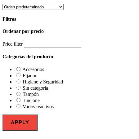
Filtros
Ordenar por precio
Close
Filters
Price filter
Categorías del producto
Accesorios
Fijador
Higiene y Seguridad
Sin categoría
Tampón
Tincione
Varios reactivos
APPLY