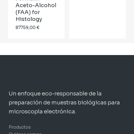
desde
Aceto-Alcohol
30,87 €
(FAA) for
hasta
Histology
31,99 €
87759,00
€
Un enfoque eco-responsable de la
preparación de muestras biológicas para
microscopía electrónica.
Productos