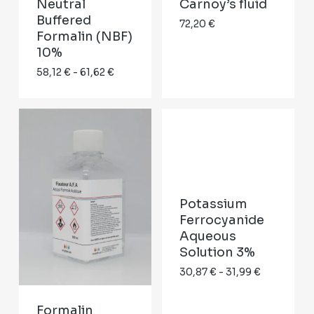
Neutral
Carnoy’s fluid
Buffered
72,20
€
Formalin (NBF)
10%
Rango
58,12
€
-
61,62
€
de
precios:
desde
58,12 €
hasta
61,62 €
Potassium
Ferrocyanide
Aqueous
Solution 3%
Rango
30,87
€
-
31,99
€
de
precios:
Formalin