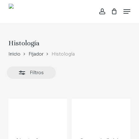
Skip
Menu
to
account
Close
Close
Cesta
main
Cart
Filters
content
Histología
Inicio
Fijador
Histología
Filtros