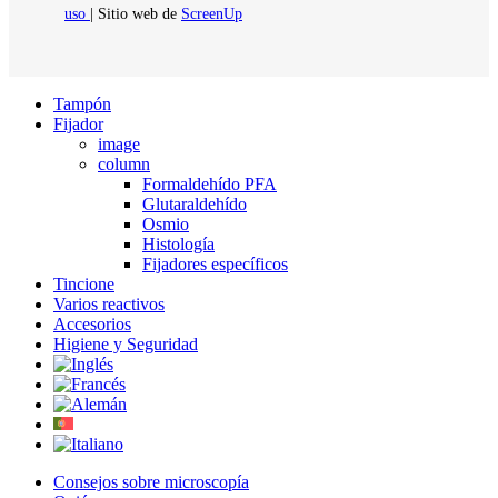
uso
| Sitio web de
ScreenUp
Close
Tampón
Menu
Fijador
image
column
Formaldehído PFA
Glutaraldehído
Osmio
Histología
Fijadores específicos
Tincione
Varios reactivos
Accesorios
Higiene y Seguridad
Consejos sobre microscopía