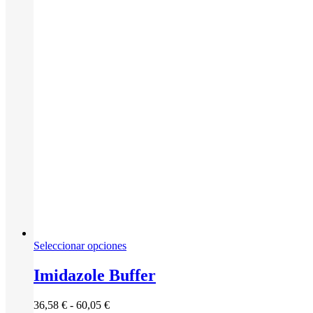
36,02 €
la
hasta
página
60,12 €
de
producto
Este
Seleccionar opciones
producto
tiene
Imidazole Buffer
múltiples
variantes.
Rango
36,58
€
-
60,05
€
Las