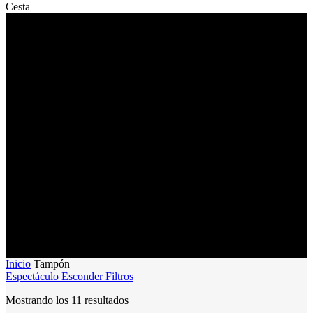
Close
Cesta
Cart
Tampón
Los tampones de microscopía mantienen un entorno estable para la
observación de muestras biológicas. Garantizan la integridad de las
muestras y unas condiciones óptimas para realizar observaciones
precisas.
Norman Good y sus colegas identificaron en 1980 20 tampones
estándar, utilizados actualmente en microscopía para la fijación de
tejidos. Los tampones ideales para la preparación de muestras
biológicas en microscopía electrónica de transmisión (TEM) tienen
un pKa dentro del rango de pH casi neutro de 6 a 8. Algunos
ejemplos son PBS, fosfato de Sørensen, fosfato de Millonig,
cacodilato, PHEM, Tris, HEPES y PIPES.
Inicio
Tampón
Espectáculo
Esconder
Filtros
Mostrando los 11 resultados