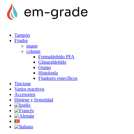
Tampón
Fijador
image
column
Formaldehído PFA
Glutaraldehído
Osmio
Histología
Fijadores específicos
Tincione
Varios reactivos
Accesorios
Higiene y Seguridad