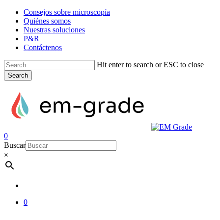
Skip
Consejos sobre microscopía
to
Quiénes somos
main
Nuestras soluciones
content
P&R
Contáctenos
Hit enter to search or ESC to close
Search
Close
Search
account
0
Menu
Buscar
×
account
0