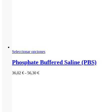
Este
Seleccionar opciones
producto
tiene
Phosphate Buffered Saline (PBS)
múltiples
variantes.
Rango
36,02
€
-
56,30
€
Las
de
opciones
precios:
se
desde
pueden
36,02 €
elegir
hasta
en
56,30 €
la
página
de