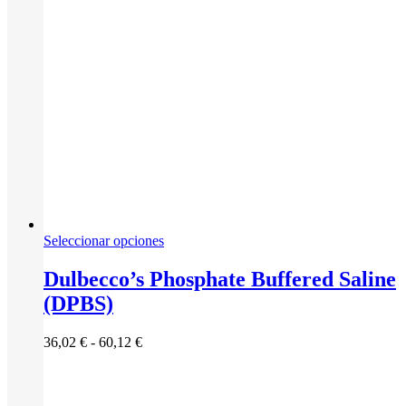
producto
Este
Seleccionar opciones
producto
tiene
Dulbecco’s Phosphate Buffered Saline
múltiples
(DPBS)
variantes.
Las
opciones
Rango
36,02
€
-
60,12
€
se
de
pueden
precios:
elegir
desde
en