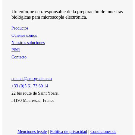
producto
Un enfoque eco-responsable de la preparación de muestras
biológicas para microscopía electrónica.
Productos
Quiénes somos
Nuestras soluciones
P&R
Contacto
contact@em-grade.com
+33 (0)5 61 73 60 14
22 bis route de Saint Ybars,
31190 Mauressac, France
Menciones legale
|
Política de privacidad
|
Condiciones de