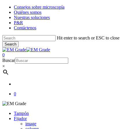
Skip
Consejos sobre microscopía
to
Quiénes somos
main
Nuestras soluciones
content
P&R
Contáctenos
Hit enter to search or ESC to close
Search
Close
Search
account
0
Menu
Buscar
×
account
0
Tampón
Fijador
image
column