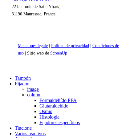
22 bis route de Saint Ybars,
31190 Mauressac, France
Menciones legale
|
Política de privacidad
|
Condiciones de
uso
| Sitio web de
ScreenUp
Close
Tampón
Menu
Fijador
image
column
Formaldehído PFA
Glutaraldehído
Osmio
Histología
Fijadores específicos
Tincione
Varios reactivos