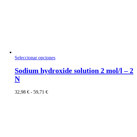
Este
Seleccionar opciones
producto
tiene
Sodium hydroxide solution 2 mol/l – 2
múltiples
N
variantes.
Las
opciones
Rango
32,98
€
-
59,71
€
se
de
pueden
precios:
elegir
desde
en
32,98 €
la
hasta
página
59,71 €
de
producto