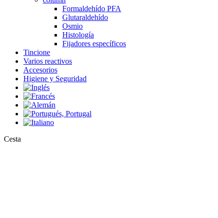
Formaldehído PFA
Glutaraldehído
Osmio
Histología
Fijadores específicos
Tincione
Varios reactivos
Accesorios
Higiene y Seguridad
Close
Cesta
Cart