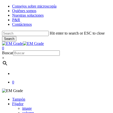
Skip
Consejos sobre microscopía
to
Quiénes somos
main
Nuestras soluciones
content
P&R
Contáctenos
Hit enter to search or ESC to close
Search
Close
Search
account
0
Menu
Buscar
×
account
0
Tampón
Fijador
image
column