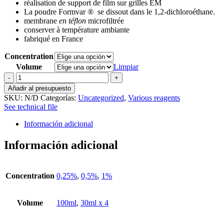
réalisation de support de film sur grilles EM
precios:
La poudre Formvar
®
se dissout dans le 1,2-dichloroéthane.
desde
membrane
en téflon
microfiltrée
42,81 €
conserver à température ambiante
hasta
fabriqué en France
59472,00 €
Concentration
Volume
Limpiar
Formvar
solution
Añadir al presupuesto
cantidad
SKU:
N/D
Categorías:
Uncategorized
,
Various reagents
See technical file
Información adicional
Información adicional
Concentration
0,25%
,
0,5%
,
1%
Volume
100ml
,
30ml x 4