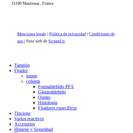
31190 Mauressac, France
Menciones legale
|
Política de privacidad
|
Condiciones de
uso
| Sitio web de
ScreenUp
Close
Tampón
Menu
Fijador
image
column
Formaldehído PFA
Glutaraldehído
Osmio
Histología
Fijadores específicos
Tincione
Varios reactivos
Accesorios
Higiene y Seguridad