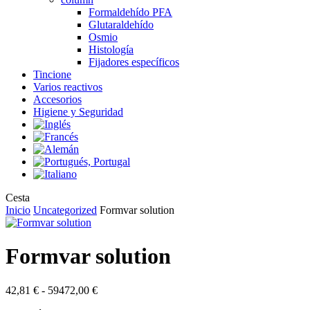
Formaldehído PFA
Glutaraldehído
Osmio
Histología
Fijadores específicos
Tincione
Varios reactivos
Accesorios
Higiene y Seguridad
Close
Cesta
Cart
Inicio
Uncategorized
Formvar solution
Formvar solution
Rango
42,81
€
-
59472,00
€
de