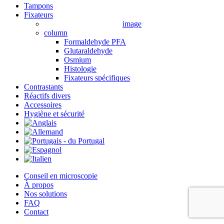
Close
Tampons
Menu
Fixateurs
image
column
Formaldehyde PFA
Glutaraldehyde
Osmium
Histologie
Fixateurs spécifiques
Contrastants
Réactifs divers
Accessoires
Hygiène et sécurité
Conseil en microscopie
À propos
Nos solutions
FAQ
Contact