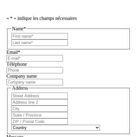
«
*
» indique les champs nécessaires
Name
*
First
name*
Last
name*
Email
*
Téléphone
Company name
Address
Adresse
postale
Adresse
ligne
Ville
2
État/Province/Région
Code
postal
Pays
Message