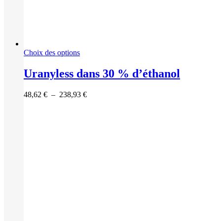
Ce
Choix des options
produit
a
Uranyless dans 30 % d’éthanol
plusieurs
variations.
Plage
48,62
€
–
238,93
€
Les
de
options
prix :
peuvent
48,62 €
être
à
choisies
238,93 €
sur
la
page
du
produit