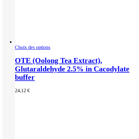
Ce
Choix des options
produit
a
OTE (Oolong Tea Extract),
plusieurs
Glutaraldehyde 2.5% in Cacodylate
variations.
Les
buffer
options
peuvent
24,12
€
être
choisies
sur
la
page
du
produit