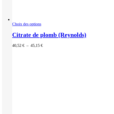
Ce
Choix des options
produit
a
Citrate de plomb (Reynolds)
plusieurs
variations.
Plage
40,52
€
–
45,15
€
Les
de
options
prix :
peuvent
40,52 €
être
à
choisies
45,15 €
sur
la
page
du
produit