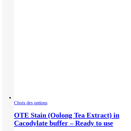
Ce
Choix des options
produit
a
OTE Stain (Oolong Tea Extract) in
plusieurs
Cacodylate buffer – Ready to use
variations.
Les