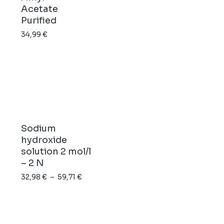
Acetate
Purified
34,99
€
Sodium
hydroxide
solution 2 mol/l
– 2 N
Plage
32,98
€
–
59,71
€
de
prix :
32,98 €