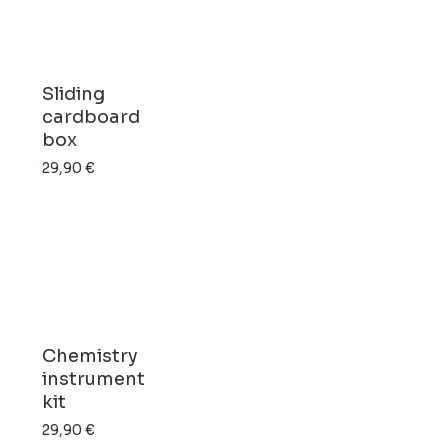
à
59,71 €
Sliding
cardboard
box
29,90
€
Chemistry
instrument
kit
29,90
€