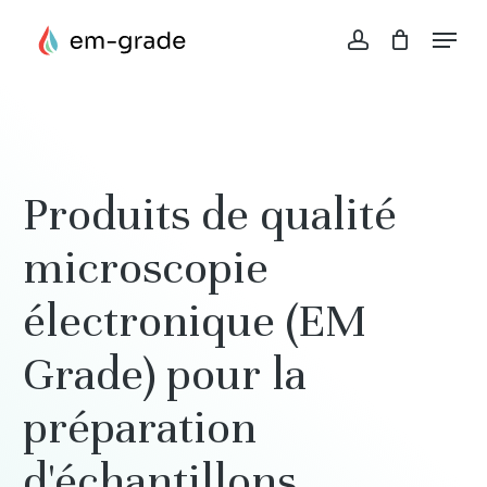
Skip
Menu
to
account
Close
Panier
main
Cart
content
Produits
de
qualité
microscopie
électronique
(EM
Grade)
pour
la
préparation
d'échantillons