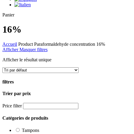
Close
Panier
Cart
16%
Accueil
Product Paraformaldehyde concentration
16%
Afficher
Masquer
filtres
Afficher le résultat unique
filtres
Trier par prix
Close
Filters
Price filter
Catégories de produits
Tampons