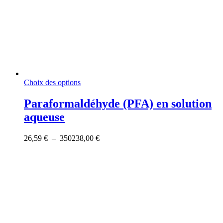
Ce
Choix des options
produit
a
Paraformaldéhyde (PFA) en solution
plusieurs
aqueuse
variations.
Les
options
Plage
26,59
€
–
350238,00
€
peuvent
de
être
prix :
choisies
26,59 €
sur
à
la
350238,00 €
page
du
produit