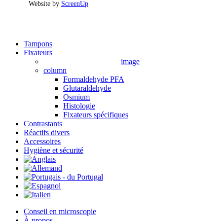
Website by
ScreenUp
Close
Tampons
Menu
Fixateurs
image
column
Formaldehyde PFA
Glutaraldehyde
Osmium
Histologie
Fixateurs spécifiques
Contrastants
Réactifs divers
Accessoires
Hygiène et sécurité
Conseil en microscopie
À propos