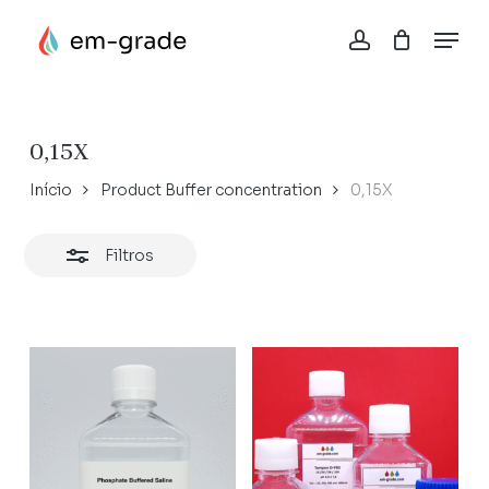
Skip
Menu
to
account
Close
Close
Cesta
main
Cart
Filters
content
0,15X
Início
Product Buffer concentration
0,15X
Filtros