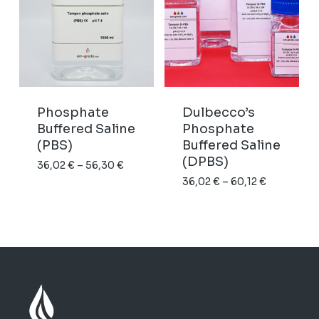
Phosphate
Dulbecco’s
Buffered Saline
Phosphate
Nenhum produto no carrinho.
(PBS)
Buffered Saline
(DPBS)
Price
36,02
€
–
56,30
€
GO TO SHOP
Price
range:
36,02
€
–
60,12
€
range:
36,02 €
36,02 €
through
through
56,30 €
60,12 €