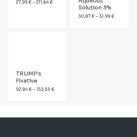
Aqueous
Price
27,99
€
–
211,64
€
Solution 3%
range:
Price
30,87
€
–
31,99
€
27,99 €
range:
through
30,87 €
211,64 €
through
31,99 €
TRUMP’s
Fixative
Price
92,84
€
–
153,55
€
range:
92,84 €
through
153,55 €