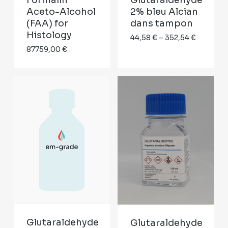
Formalin
Glutaraldehyde
Aceto-Alcohol
2% bleu Alcian
(FAA) for
dans tampon
Histology
Price
44,58
€
–
352,54
€
87759,00
€
range:
44,58 €
through
352,54 €
Glutaraldehyde
Glutaraldehyde