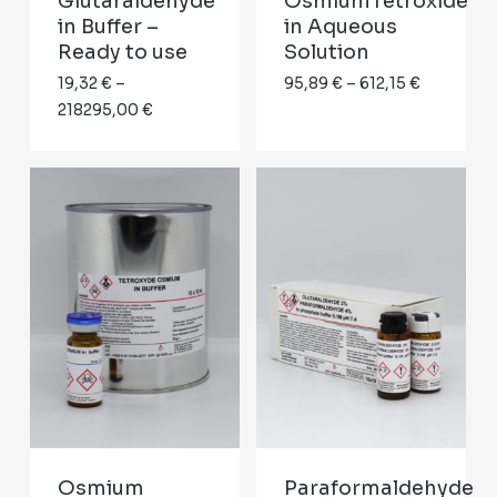
Glutaraldehyde
OsmiumTetroxide
in Buffer –
in Aqueous
GO TO SHOP
Ready to use
Solution
Price
19,32
€
–
95,89
€
–
612,15
€
Price
range:
218295,00
€
range:
95,89 €
19,32 €
through
through
612,15 €
218295,00 €
Osmium
Paraformaldehyde