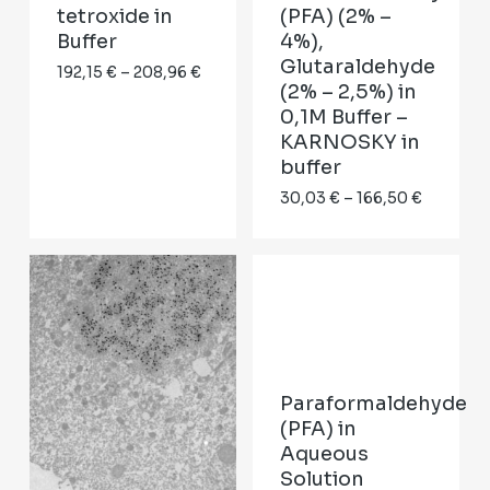
tetroxide in
(PFA) (2% –
Buffer
4%),
Glutaraldehyde
Price
192,15
€
–
208,96
€
(2% – 2,5%) in
range:
0,1M Buffer –
192,15 €
KARNOSKY in
through
buffer
208,96 €
Price
30,03
€
–
166,50
€
range:
30,03 €
through
166,50 €
Paraformaldehyde
(PFA) in
Aqueous
Solution