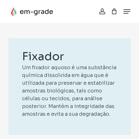
Skip
Menu
to
account
Close
Close
Cesta
main
Cart
Filters
content
Fixador
Um fixador aquoso é uma substância
química dissolvida em água que é
utilizada para preservar e estabilizar
amostras biológicas, tais como
células ou tecidos, para análise
posterior. Mantém a integridade das
amostras e evita a sua degradação.