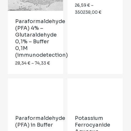
26,59
€
–
Price
350238,00
€
range:
Paraformaldehyde
26,59 €
(PFA) 4% –
through
Glutaraldehyde
350238,00 €
0,1% – Buffer
0,1M
(immunodetection)
Price
28,34
€
–
74,33
€
range:
28,34 €
through
74,33 €
Paraformaldehyde
Potassium
(PFA) in Buffer
Ferrocyanide