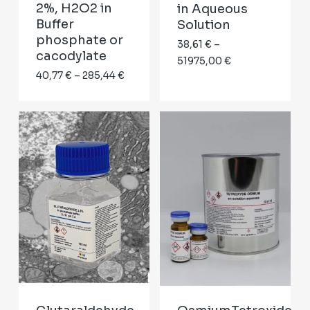
2%, H2O2 in
in Aqueous
Buffer
Solution
phosphate or
38,61
€
–
cacodylate
Price
51975,00
€
Price
40,77
€
–
285,44
€
range:
range:
38,61 €
40,77 €
through
through
51975,00 €
285,44 €
Nenhum produto no carrinho.