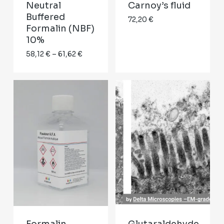
Neutral
Carnoy’s fluid
Buffered
72,20
€
Formalin (NBF)
10%
Price
58,12
€
–
61,62
€
range:
58,12 €
through
61,62 €