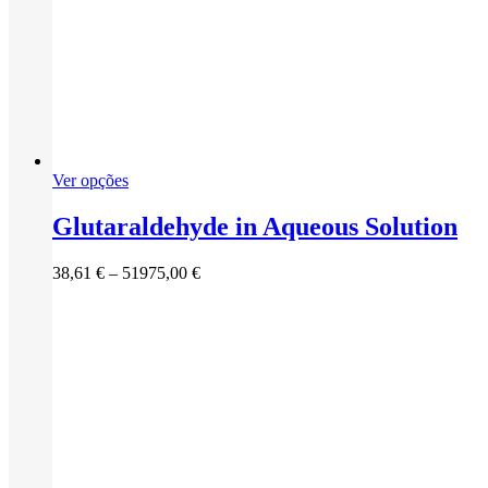
This
Ver opções
product
has
Glutaraldehyde in Aqueous Solution
multiple
variants.
Price
38,61
€
–
51975,00
€
The
range:
options
38,61 €
may
through
be
51975,00 €
chosen
on
the
product
page