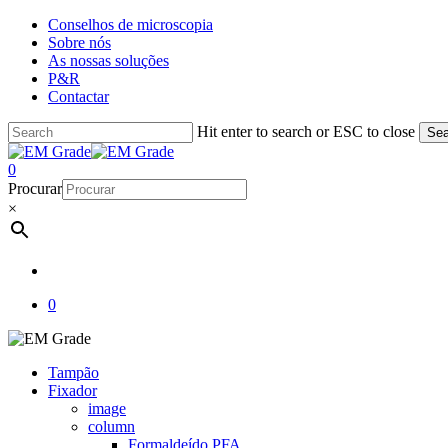
Skip
Conselhos de microscopia
to
Sobre nós
main
As nossas soluções
content
P&R
Contactar
Hit enter to search or ESC to close
Sea
Close
Search
account
0
Menu
Procurar
×
account
0
Tampão
Fixador
image
column
Formaldeído PFA