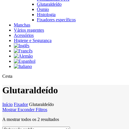
Glutaraldeído
Ósmio
Histologia
Fixadores específicos
Manchas
Vários reagentes
Acessórios
Higiene e Segurança
Close
Cesta
Cart
Glutaraldeído
Início
Fixador
Glutaraldeído
Mostrar
Esconder
Filtros
A mostrar todos os 2 resultados