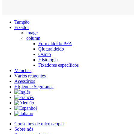
Close
Tampão
Menu
Fixador
image
column
Formaldeído PFA
Glutaraldeído
Ósmio
Histologia
Fixadores específicos
Manchas
Vários reagentes
Acessórios
Higiene e Segurança
Conselhos de microscopia
Sobre nós