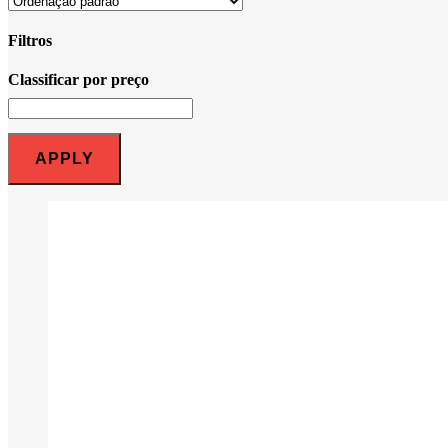
Filtros
Classificar por preço
Close
Filters
APPLY