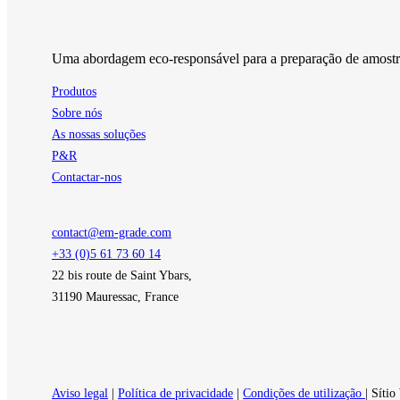
page
Uma abordagem eco-responsável para a preparação de amostras
Produtos
Sobre nós
As nossas soluções
P&R
Contactar-nos
contact@em-grade.com
+33 (0)5 61 73 60 14
22 bis route de Saint Ybars,
31190 Mauressac, France
Aviso legal
|
Política de privacidade
|
Condições de utilização
| Síti