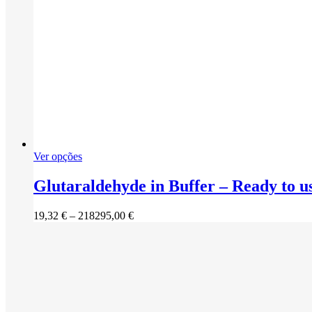
This
Ver opções
product
has
Glutaraldehyde in Buffer – Ready to u
multiple
variants.
Price
19,32
€
–
218295,00
€
The
range:
options
19,32 €
may
through
be
218295,00 €
chosen
on
the
product