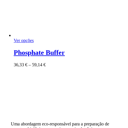
This
Ver opções
product
has
Phosphate Buffer
multiple
variants.
Price
36,33
€
–
59,14
€
The
range:
options
36,33 €
may
through
be
59,14 €
chosen
on
the
product
page
Uma abordagem eco-responsável para a preparação de