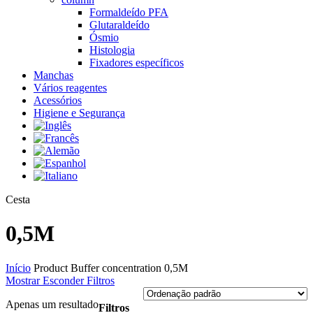
Formaldeído PFA
Glutaraldeído
Ósmio
Histologia
Fixadores específicos
Manchas
Vários reagentes
Acessórios
Higiene e Segurança
Close
Cesta
Cart
0,5M
Início
Product Buffer concentration
0,5M
Mostrar
Esconder
Filtros
Apenas um resultado
Filtros