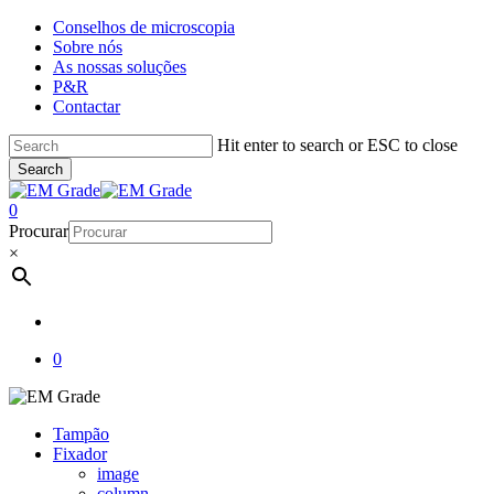
Skip
Conselhos de microscopia
to
Sobre nós
main
As nossas soluções
content
P&R
Contactar
Hit enter to search or ESC to close
Search
Close
Search
account
0
Menu
Procurar
×
account
0
Tampão
Fixador
image
column