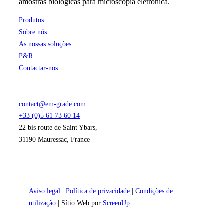
amostras biológicas para microscopia eletrónica.
Produtos
Sobre nós
As nossas soluções
P&R
Contactar-nos
contact@em-grade.com
+33 (0)5 61 73 60 14
22 bis route de Saint Ybars,
31190 Mauressac, France
Aviso legal
|
Política de privacidade
|
Condições de
utilização
| Sítio Web por
ScreenUp