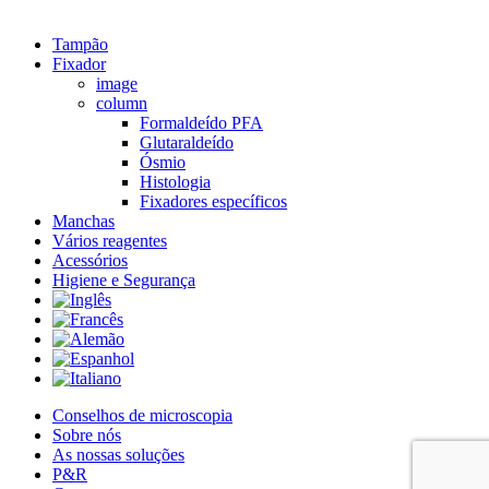
Close
Tampão
Menu
Fixador
image
column
Formaldeído PFA
Glutaraldeído
Ósmio
Histologia
Fixadores específicos
Manchas
Vários reagentes
Acessórios
Higiene e Segurança
Conselhos de microscopia
Sobre nós
As nossas soluções
P&R