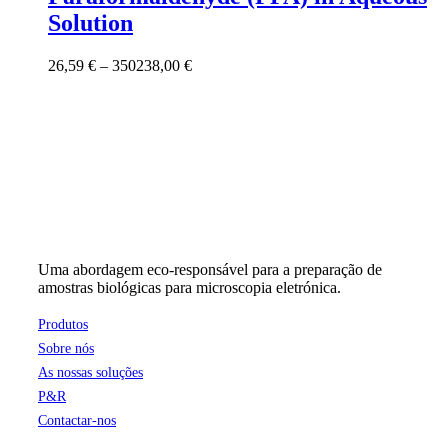
multiple
Solution
variants.
The
options
Price
26,59
€
–
350238,00
€
may
range:
be
26,59 €
chosen
through
on
350238,00 €
the
product
page
Uma abordagem eco-responsável para a preparação de
amostras biológicas para microscopia eletrónica.
Produtos
Sobre nós
As nossas soluções
P&R
Contactar-nos