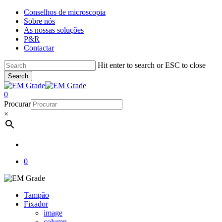
Skip
Conselhos de microscopia
to
Sobre nós
main
As nossas soluções
content
P&R
Contactar
Hit enter to search or ESC to close
Search
Close
Search
account
0
Menu
Procurar
×
account
0
Tampão
Fixador
image
column