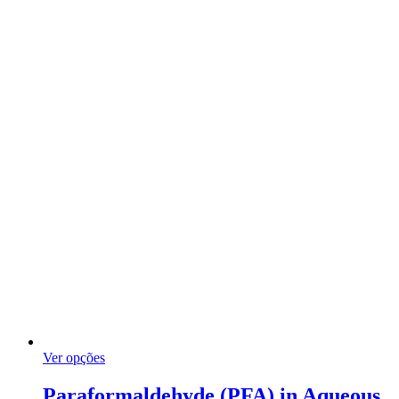
This
Ver opções
product
has
Paraformaldehyde (PFA) in Aqueous