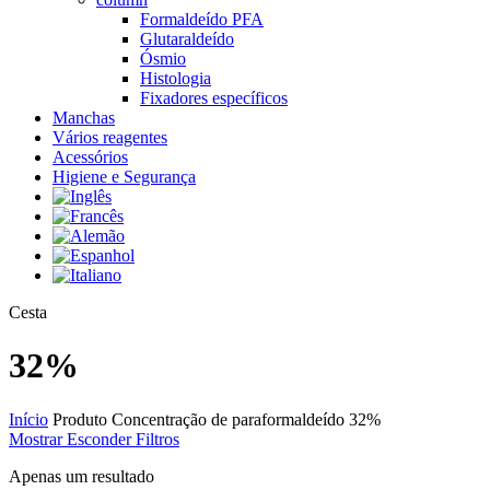
Formaldeído PFA
Glutaraldeído
Ósmio
Histologia
Fixadores específicos
Manchas
Vários reagentes
Acessórios
Higiene e Segurança
Close
Cesta
Cart
32%
Início
Produto Concentração de paraformaldeído
32%
Mostrar
Esconder
Filtros
Apenas um resultado