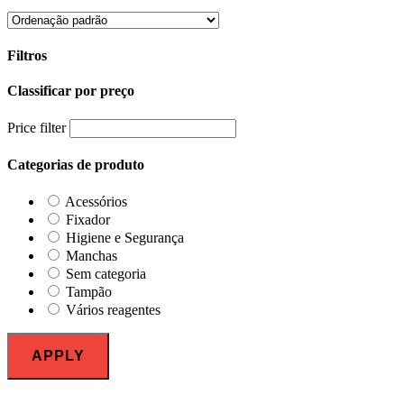
Filtros
Classificar por preço
Close
Filters
Price filter
Categorias de produto
Acessórios
Fixador
Higiene e Segurança
Manchas
Sem categoria
Tampão
Vários reagentes
APPLY