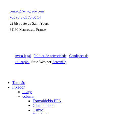
contact@em-grade.com
+33 (0)5 61 73 60 14
22 bis route de Saint Ybars,
31190 Mauressac, France
Aviso legal
|
Política de privacidade
|
Condições de
utilização
| Sítio Web por
ScreenUp
Close
Tampão
Menu
Fixador
image
column
Formaldeído PFA
Glutaraldeído
Ósmio