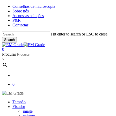
Skip
Conselhos de microscopia
to
Sobre nós
main
As nossas soluções
content
P&R
Contactar
Hit enter to search or ESC to close
Search
Close
Search
account
0
Menu
Procurar
×
account
0
Tampão
Fixador
image
column