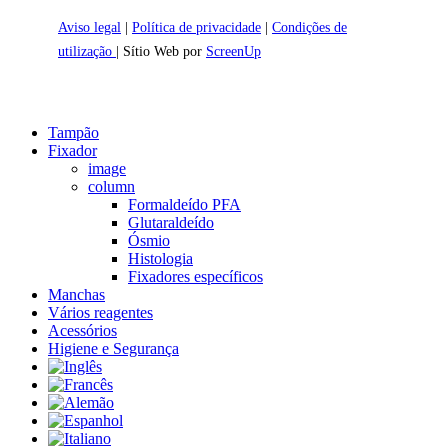
Aviso legal
|
Política de privacidade
|
Condições de
utilização
| Sítio Web por
ScreenUp
Close
Tampão
Menu
Fixador
image
column
Formaldeído PFA
Glutaraldeído
Ósmio
Histologia
Fixadores específicos
Manchas
Vários reagentes
Acessórios
Higiene e Segurança