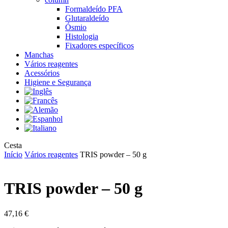
Formaldeído PFA
Glutaraldeído
Ósmio
Histologia
Fixadores específicos
Manchas
Vários reagentes
Acessórios
Higiene e Segurança
Close
Cesta
Cart
Início
Vários reagentes
TRIS powder – 50 g
TRIS powder – 50 g
47,16
€