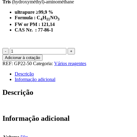
Tris
(hydroxyméthyl)-aminométhane
ultrapure ≥99,9 %
Formula : C
H
NO
4
11
3
FW or PM : 121,14
CAS Nr. : 77-86-1
Quantidade
de
Adicionar à cotação
TRIS
REF:
GP22-50
Categoria:
Vários reagentes
powder
-
Descrição
50
Informação adicional
g
Descrição
TRIS – 50 g
Informação adicional