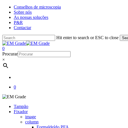
Skip
Conselhos de microscopia
to
Sobre nós
main
As nossas soluções
content
P&R
Contactar
Hit enter to search or ESC to close
Sea
Close
Search
account
0
Menu
Procurar
×
account
0
Tampão
Fixador
image
column
Formaldeído PFA