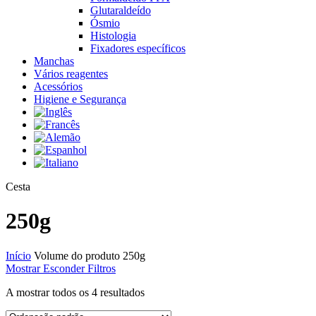
Glutaraldeído
Ósmio
Histologia
Fixadores específicos
Manchas
Vários reagentes
Acessórios
Higiene e Segurança
Close
Cesta
Cart
250g
Início
Volume do produto
250g
Mostrar
Esconder
Filtros
A mostrar todos os 4 resultados