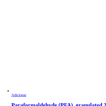
Adicionar
Paraformaldehyde (PFA), granulated 2