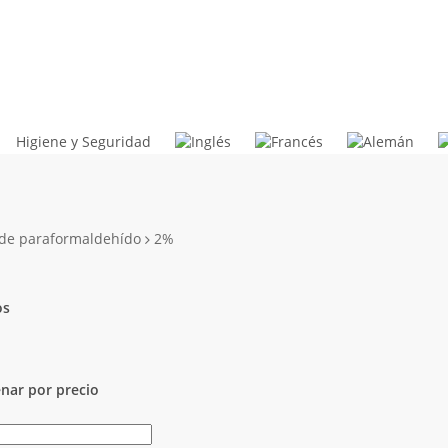
Higiene y Seguridad
 de paraformaldehído
2%
os
e
rs
nar por precio