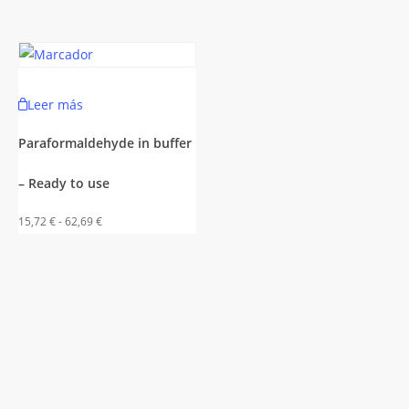
Leer más
Paraformaldehyde in buffer
– Ready to use
Rango
15,72
€
-
62,69
€
de
precios:
desde
15,72 €
to
hasta
62,69 €
es
es.