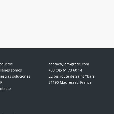
es
n
to
oductos
contact@em-grade.com
iénes somos
+33 (0)5 61 73 60 14
estras soluciones
22 bis route de Saint Ybars,
&R
31190 Mauressac, France
ntacto