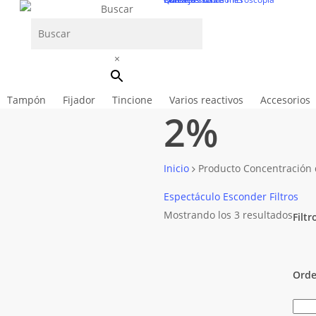
Skip
Buscar
to
main
×
content
Close
Cesta
Cart
Tampón
Fijador
Tincione
Varios reactivos
Accesorios
2%
Inicio
Producto Concentración
Espectáculo
Esconder
Filtros
Mostrando los 3 resultados
Filtr
Clos
Filte
Orde