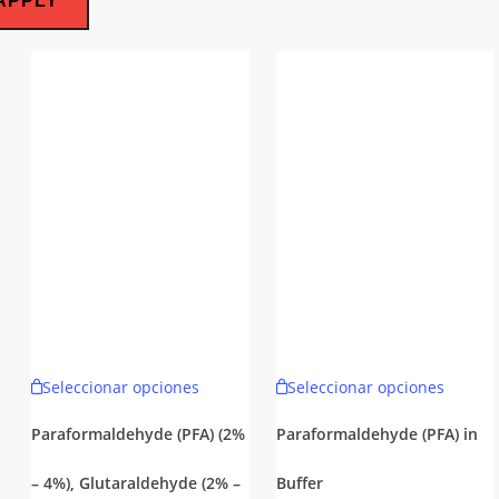
APPLY
Este
Este
Seleccionar opciones
Seleccionar opciones
producto
produc
tiene
tiene
Paraformaldehyde (PFA) (2%
Paraformaldehyde (PFA) in
múltiples
múltipl
– 4%), Glutaraldehyde (2% –
Buffer
variantes.
variant