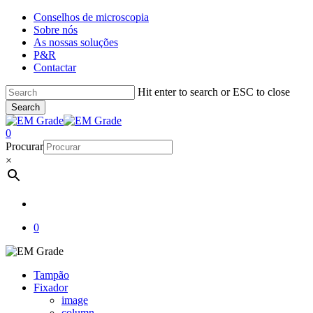
Skip
Conselhos de microscopia
to
Sobre nós
main
As nossas soluções
content
P&R
Contactar
Hit enter to search or ESC to close
Search
Close
Search
account
0
Menu
Procurar
×
account
0
Tampão
Fixador
image
column