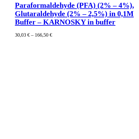
has
Paraformaldehyde (PFA) (2% – 4%),
multiple
Glutaraldehyde (2% – 2,5%) in 0,1M
variants.
The
Buffer – KARNOSKY in buffer
options
may
Price
30,03
€
–
166,50
€
be
range:
chosen
30,03 €
on
through
the
166,50 €
product
page