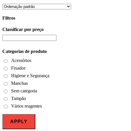
Filtros
Classificar por preço
Close
Filters
Categorias de produto
Acessórios
Fixador
Higiene e Segurança
Manchas
Sem categoria
Tampão
Vários reagentes
APPLY