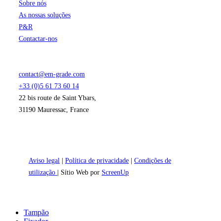
Sobre nós
As nossas soluções
P&R
Contactar-nos
contact@em-grade.com
+33 (0)5 61 73 60 14
22 bis route de Saint Ybars,
31190 Mauressac, France
Aviso legal
|
Política de privacidade
|
Condições de
utilização
| Sítio Web por
ScreenUp
Close
Tampão
Menu