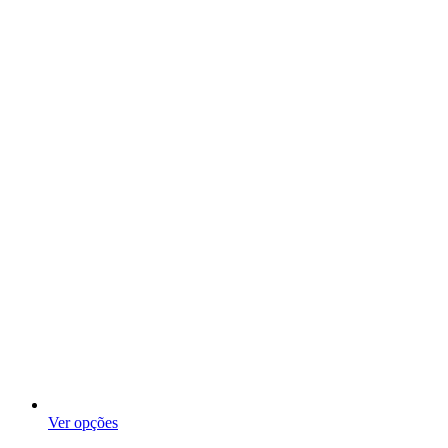
This
Ver opções
product