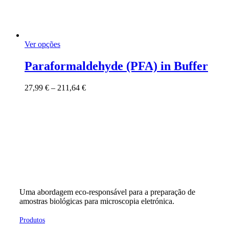
This
Ver opções
product
has
Paraformaldehyde (PFA) in Buffer
multiple
variants.
Price
27,99
€
–
211,64
€
The
range:
options
27,99 €
may
through
be
211,64 €
chosen
on
the
product
page
Uma abordagem eco-responsável para a preparação de
amostras biológicas para microscopia eletrónica.
Produtos