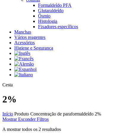
Formaldeído PFA
Glutaraldeído
Ósmio
Histologia
Fixadores específicos
Manchas
Vários reagentes
Acessórios
Higiene e Segurança
Close
Cesta
Cart
2%
Início
Produto Concentração de paraformaldeído
2%
Mostrar
Esconder
Filtros
A mostrar todos os 2 resultados