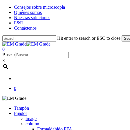
Skip
Consejos sobre microscopía
to
Quiénes somos
main
Nuestras soluciones
content
P&R
Contáctenos
Hit enter to search or ESC to close
Sea
Close
Search
account
0
Menu
Buscar
×
account
0
Tampón
Fijador
image
column
Formaldehído PFA