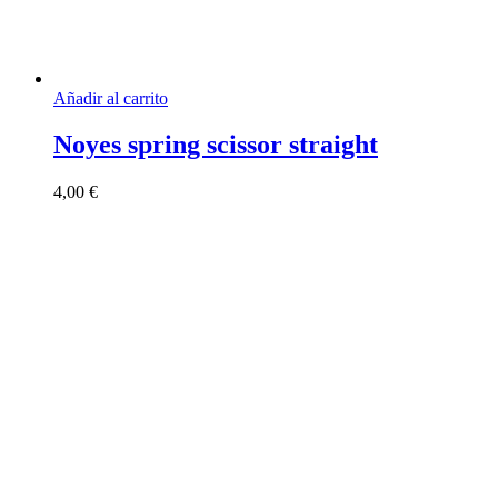
Añadir al carrito
Noyes spring scissor straight
4,00
€