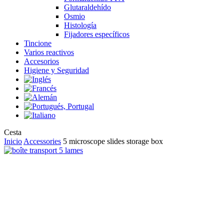
Glutaraldehído
Osmio
Histología
Fijadores específicos
Tincione
Varios reactivos
Accesorios
Higiene y Seguridad
Close
Cesta
Cart
Inicio
Accessories
5 microscope slides storage box