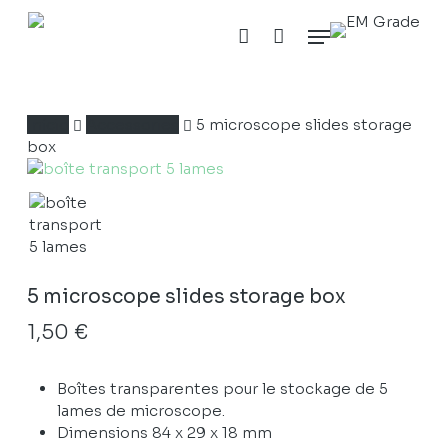
Skip
Cesta
Close
Menu
to
Cart
account
main
content
Início
Accessories
5 microscope slides storage
box
5 microscope slides storage box
1,50
€
Boîtes transparentes pour le stockage de 5
lames de microscope.
Dimensions 84 x 29 x 18 mm