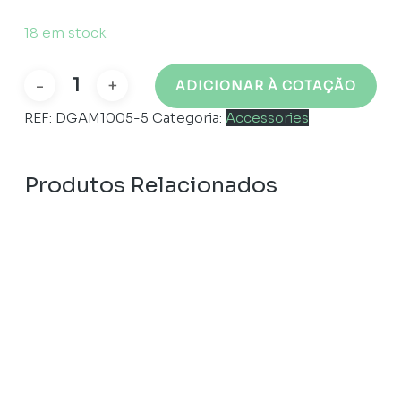
18 em stock
ADICIONAR À COTAÇÃO
Quantidade
de
REF:
DGAM1005-5
Categoria:
Accessories
5
microscope
slides
Produtos Relacionados
storage
box