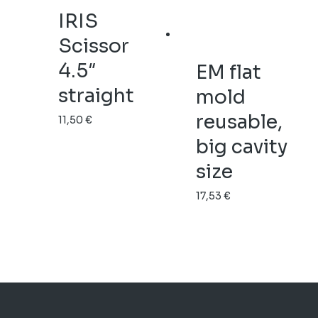
IRIS
Scissor
4.5″
EM flat
straight
mold
reusable,
11,50
€
big cavity
size
17,53
€