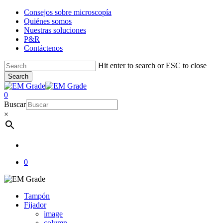
Skip
Consejos sobre microscopía
to
Quiénes somos
main
Nuestras soluciones
content
P&R
Contáctenos
Hit enter to search or ESC to close
Search
Close
Search
account
0
Menu
Buscar
×
account
0
Tampón
Fijador
image
column