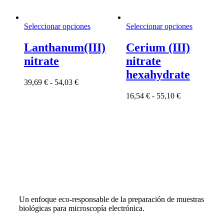
Este
Este
Seleccionar opciones
Seleccionar opciones
producto
producto
tiene
tiene
Lanthanum(III)
Cerium (III)
múltiples
múltiples
nitrate
nitrate
variantes.
variantes.
Las
Las
hexahydrate
opciones
opciones
Rango
39,69
€
-
54,03
€
se
se
de
Rango
16,54
€
-
55,10
€
pueden
pueden
precios:
de
elegir
elegir
desde
precios:
en
en
39,69 €
desde
la
la
hasta
16,54 €
página
página
54,03 €
hasta
de
de
55,10 €
producto
producto
Un enfoque eco-responsable de la preparación de muestras
biológicas para microscopía electrónica.