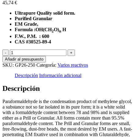
45,74
€
Ultrapure Quality solid form.
Purified Granular
EM Grade,
Formula :OH(CH
O)
H
2
n
F.W., P.M. : 600
CAS #30525-89-4
Paraformaldehyde
(PFA),
Añadir al presupuesto
granulated
SKU:
GP26-250
Categoría:
Varios reactivos
250gr.
cantidad
Descripción
Información adicional
Descripción
Paraformaldehyde is the condensation product of methylene glycol,
a substance not so far isolated in its pure form; it is a white solid
with a formaldehyde content between 78 and 98% and is supplied
either as a Prill or Granular. All forms contain more than 95.5%
paraformaldehyde content. The Prill and Granular forms are small,
free-flowing, dust-free beads, the most desired by EM users. A fast-
penetrating EM fixative used in combination with Glutaraldehyde,