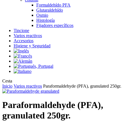
Formaldehído PFA
Glutaraldehído
Osmio
Histología
Fijadores específicos
Tincione
Varios reactivos
Accesorios
Higiene y Seguridad
Close
Cesta
Cart
Inicio
Varios reactivos
Paraformaldehyde (PFA), granulated 250gr.
Paraformaldehyde (PFA),
granulated 250gr.