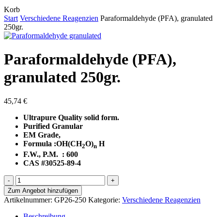
Close
Korb
Cart
Start
Verschiedene Reagenzien
Paraformaldehyde (PFA), granulated
250gr.
Paraformaldehyde (PFA),
granulated 250gr.
45,74
€
Ultrapure Quality solid form.
Purified Granular
EM Grade,
Formula :OH(CH
O)
H
2
n
F.W., P.M. : 600
CAS #30525-89-4
Paraformaldehyde
(PFA),
Zum Angebot hinzufügen
granulated
Artikelnummer:
GP26-250
Kategorie:
Verschiedene Reagenzien
250gr.
Menge
Beschreibung