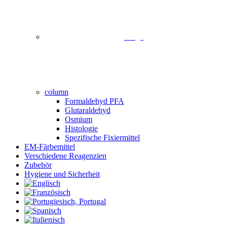
image
column
Formaldehyd PFA
Glutaraldehyd
Osmium
Histologie
Spezifische Fixiermittel
EM-Färbemittel
Verschiedene Reagenzien
Zubehör
Hygiene und Sicherheit