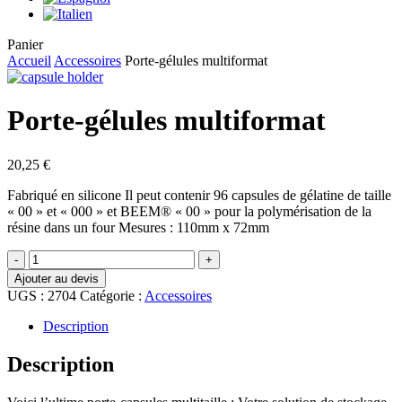
Close
Panier
Cart
Accueil
Accessoires
Porte-gélules multiformat
Porte-gélules multiformat
20,25
€
Fabriqué en silicone Il peut contenir 96 capsules de gélatine de taille
« 00 » et « 000 » et BEEM® « 00 » pour la polymérisation de la
résine dans un four Mesures : 110mm x 72mm
quantité
de
Ajouter au devis
Porte-
UGS :
2704
Catégorie :
Accessoires
gélules
multiformat
Description
Description