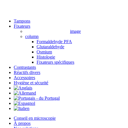
Close
Tampons
Menu
Fixateurs
image
column
Formaldehyde PFA
Glutaraldehyde
Osmium
Histologie
Fixateurs spécifiques
Contrastants
Réactifs divers
Accessoires
Hygiène et sécurité
Conseil en microscopie
À propos