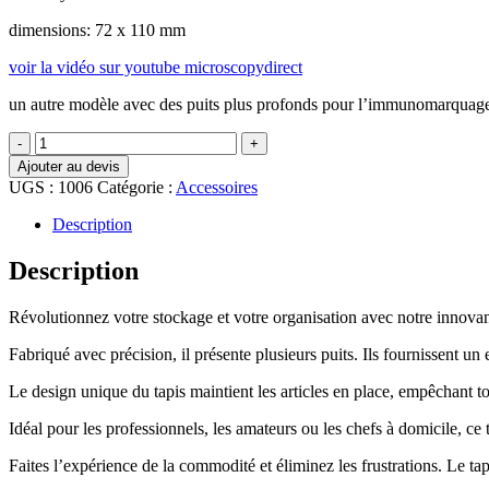
dimensions: 72 x 110 mm
voir la vidéo sur youtube microscopydirect
un autre modèle avec des puits plus profonds pour l’immunomarquag
quantité
de
Ajouter au devis
Tapis
UGS :
1006
Catégorie :
Accessoires
en
silicone
Description
à
puits
Description
multiples
plus
Révolutionnez votre stockage et votre organisation avec notre innovant 
profonds
Fabriqué avec précision, il présente plusieurs puits. Ils fournissent un
Le design unique du tapis maintient les articles en place, empêchant tou
Idéal pour les professionnels, les amateurs ou les chefs à domicile, c
Faites l’expérience de la commodité et éliminez les frustrations. Le t