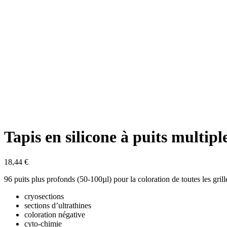
Tapis en silicone à puits multipl
18,44
€
96 puits plus profonds (50-100µl) pour la coloration de toutes les gril
cryosections
sections d’ultrathines
coloration négative
cyto-chimie