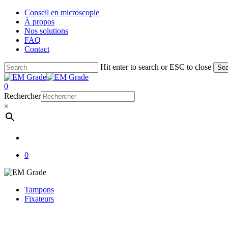
Skip
Conseil en microscopie
to
À propos
main
Nos solutions
content
FAQ
Contact
Hit enter to search or ESC to close
Sea
Close
Search
account
0
Menu
Rechercher
×
account
0
Tampons
Fixateurs