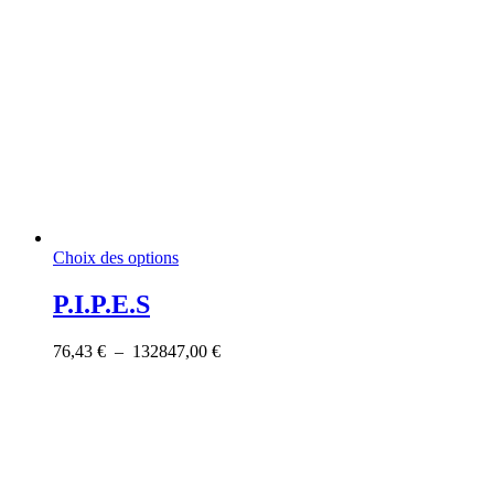
Ce
Choix des options
produit
a
P.I.P.E.S
plusieurs
variations.
Plage
76,43
€
–
132847,00
€
Les
de
options
prix :
peuvent
76,43 €
être
à
choisies
132847,00 €
sur
la