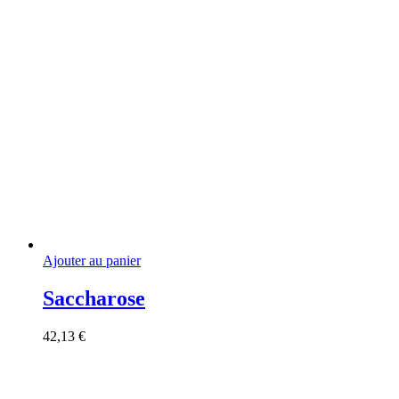
page
du
produit
Ajouter au panier
Saccharose
42,13
€