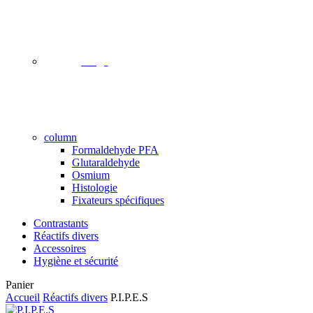
image
column
Formaldehyde PFA
Glutaraldehyde
Osmium
Histologie
Fixateurs spécifiques
Contrastants
Réactifs divers
Accessoires
Hygiène et sécurité
Close
Panier
Cart
Accueil
Réactifs divers
P.I.P.E.S