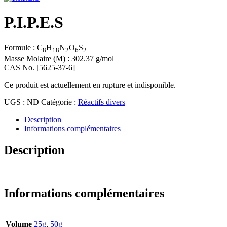
P.I.P.E.S
Formule : C
H
N
O
S
8
18
2
6
2
Masse Molaire (M) : 302.37 g/mol
CAS No. [5625-37-6]
Ce produit est actuellement en rupture et indisponible.
UGS :
ND
Catégorie :
Réactifs divers
Description
Informations complémentaires
Description
P.I.P.E.S
Informations complémentaires
Volume
25g
,
50g