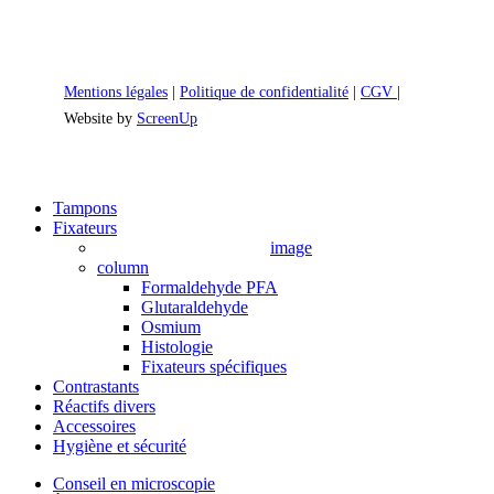
Mentions légales
|
Politique de confidentialité
|
CGV
|
Website by
ScreenUp
Close
Tampons
Menu
Fixateurs
image
column
Formaldehyde PFA
Glutaraldehyde
Osmium
Histologie
Fixateurs spécifiques
Contrastants
Réactifs divers
Accessoires
Hygiène et sécurité
Conseil en microscopie