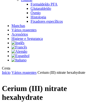
Formaldeído PFA
Glutaraldeído
Ósmio
Histologia
Fixadores específicos
Manchas
Vários reagentes
Acessórios
Higiene e Segurança
Close
Cesta
Cart
Início
Vários reagentes
Cerium (III) nitrate hexahydrate
Cerium (III) nitrate
hexahydrate