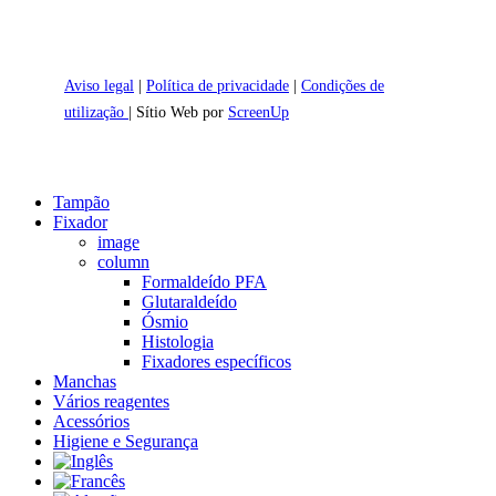
Aviso legal
|
Política de privacidade
|
Condições de
utilização
| Sítio Web por
ScreenUp
Close
Tampão
Menu
Fixador
image
column
Formaldeído PFA
Glutaraldeído
Ósmio
Histologia
Fixadores específicos
Manchas
Vários reagentes
Acessórios
Higiene e Segurança