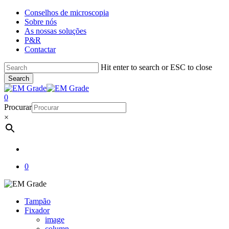
Skip
Conselhos de microscopia
to
Sobre nós
main
As nossas soluções
content
P&R
Contactar
Hit enter to search or ESC to close
Search
Close
Search
account
0
Menu
Procurar
×
account
0
Tampão
Fixador
image
column