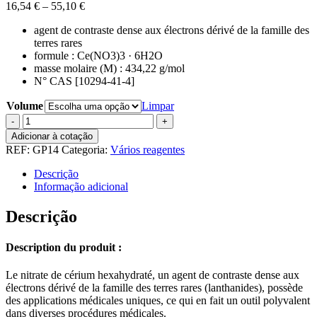
Price
16,54
€
–
55,10
€
range:
agent de contraste dense aux électrons dérivé de la famille des
16,54 €
terres rares
through
formule : Ce(NO3)3 · 6H2O
55,10 €
masse molaire (M) : 434,22 g/mol
N° CAS [10294-41-4]
Volume
Limpar
Quantidade
de
Adicionar à cotação
Cerium
REF:
GP14
Categoria:
Vários reagentes
(III)
nitrate
Descrição
hexahydrate
Informação adicional
Descrição
Description du produit :
Le nitrate de cérium hexahydraté, un agent de contraste dense aux
électrons dérivé de la famille des terres rares (lanthanides), possède
des applications médicales uniques, ce qui en fait un outil polyvalent
dans diverses procédures médicales.