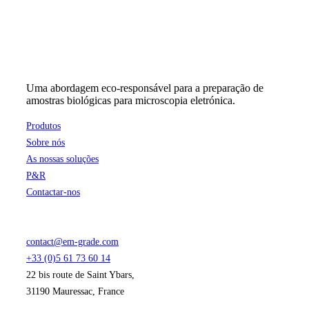
on
the
product
page
Uma abordagem eco-responsável para a preparação de
amostras biológicas para microscopia eletrónica.
Produtos
Sobre nós
As nossas soluções
P&R
Contactar-nos
contact@em-grade.com
+33 (0)5 61 73 60 14
22 bis route de Saint Ybars,
31190 Mauressac, France