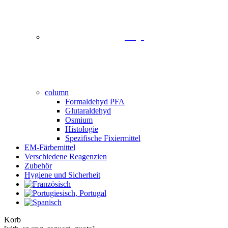
image
column
Formaldehyd PFA
Glutaraldehyd
Osmium
Histologie
Spezifische Fixiermittel
EM-Färbemittel
Verschiedene Reagenzien
Zubehör
Hygiene und Sicherheit
Close
Korb