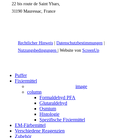
22 bis route de Saint Ybars,
31190 Mauressac, France
Rechtlicher Hinweis
|
Datenschutzbestimmungen
|
Nutzungsbedingungen
| Website von
ScreenUp
Close
Puffer
Menu
Fixiermittel
image
column
Formaldehyd PFA
Glutaraldehyd
Osmium
Histologie
Spezifische Fixiermittel
EM-Färbemittel
Verschiedene Reagenzien
Zubehör