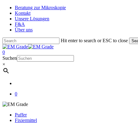
Skip
Beratung zur Mikroskopie
to
Kontakt
main
Unsere Lösungen
content
F&A
Über uns
Hit enter to search or ESC to close
Sea
Close
Search
account
0
Menu
Suchen
×
account
0
Puffer
Fixiermittel