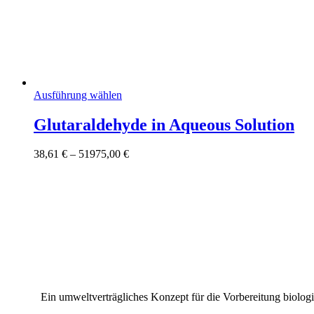
Dieses
Ausführung wählen
Produkt
weist
Glutaraldehyde in Aqueous Solution
mehrere
Varianten
Preisspanne:
38,61
€
–
51975,00
€
auf.
38,61 €
Die
bis
Optionen
51975,00 €
können
auf
der
Produktseite
gewählt
werden
Ein umweltverträgliches Konzept für die Vorbereitung biolog