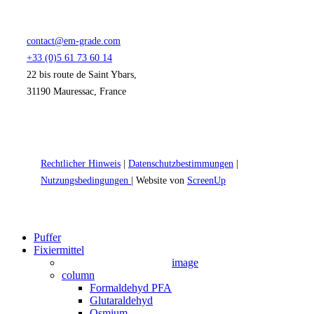
contact@em-grade.com
+33 (0)5 61 73 60 14
22 bis route de Saint Ybars,
31190 Mauressac, France
Rechtlicher Hinweis
|
Datenschutzbestimmungen
|
Nutzungsbedingungen
| Website von
ScreenUp
Close
Puffer
Menu
Fixiermittel
image
column
Formaldehyd PFA
Glutaraldehyd
Osmium