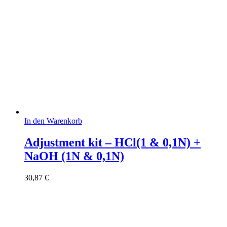
In den Warenkorb
Adjustment kit – HCl(1 & 0,1N) +
NaOH (1N & 0,1N)
30,87
€