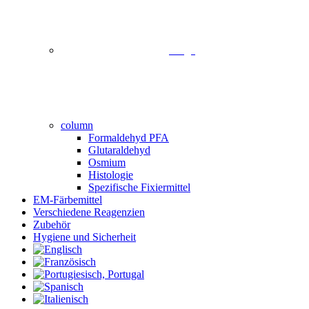
image
column
Formaldehyd PFA
Glutaraldehyd
Osmium
Histologie
Spezifische Fixiermittel
EM-Färbemittel
Verschiedene Reagenzien
Zubehör
Hygiene und Sicherheit