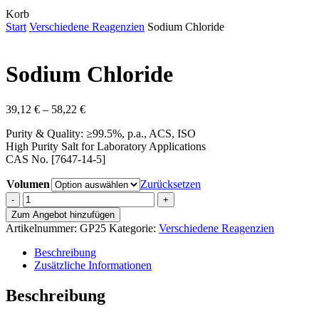
Close
Korb
Cart
Start
Verschiedene Reagenzien
Sodium Chloride
Sodium Chloride
Preisspanne:
39,12
€
–
58,22
€
39,12 €
Purity & Quality: ≥99.5%, p.a., ACS, ISO
bis
High Purity Salt for Laboratory Applications
58,22 €
CAS No. [7647-14-5]
Volumen
Zurücksetzen
Sodium
Chloride
Zum Angebot hinzufügen
Menge
Artikelnummer:
GP25
Kategorie:
Verschiedene Reagenzien
Beschreibung
Zusätzliche Informationen
Beschreibung