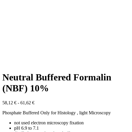
Neutral Buffered Formalin
(NBF) 10%
Rango
58,12
€
-
61,62
€
de
Phosphate Buffered Only for Histology , light Microscopy
precios:
desde
not used electron microscopy fixation
58,12 €
pH 6.9 to 7.1
hasta