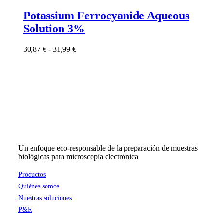
producto
tiene
Potassium Ferrocyanide Aqueous
múltiples
Solution 3%
variantes.
Las
opciones
Rango
30,87
€
-
31,99
€
se
de
pueden
precios:
elegir
desde
en
30,87 €
la
hasta
página
31,99 €
de
producto
Un enfoque eco-responsable de la preparación de muestras
biológicas para microscopía electrónica.
Productos
Quiénes somos
Nuestras soluciones
P&R