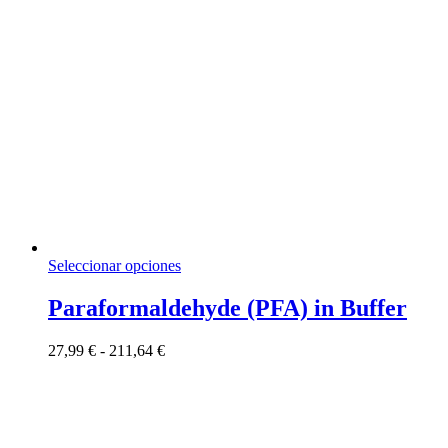
Este
Seleccionar opciones
producto
tiene
Paraformaldehyde (PFA) in Buffer
múltiples
variantes.
Rango
27,99
€
-
211,64
€
Las
de
opciones
precios:
se
desde
pueden
27,99 €
elegir
hasta
en