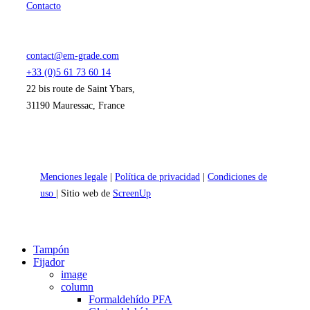
Contacto
contact@em-grade.com
+33 (0)5 61 73 60 14
22 bis route de Saint Ybars,
31190 Mauressac, France
Menciones legale
|
Política de privacidad
|
Condiciones de
uso
| Sitio web de
ScreenUp
Close
Tampón
Menu
Fijador
image
column
Formaldehído PFA