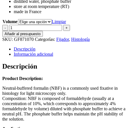
distilled water, phosphate buffer
61,62 €
store at room temperature (RT)
made
in
France
Volume
Limpiar
Neutral
Buffered
Añadir al presupuesto
Formalin
SKU:
GF871070
Categorías:
Fijador
,
Histología
(NBF)
10%
Descripción
cantidad
Información adicional
Descripción
Product Description:
Neutral-buffered formalin (NBF) is a commonly used fixative in
histology for light microscopy only.
Composition: NBF is composed of formaldehyde (usually at a
concentration of 10%, which corresponds to approximately 4%
formaldehyde by volume) diluted with phosphate buffer to achieve a
neutral pH. The phosphate buffer helps maintain the pH stability of
the solution.