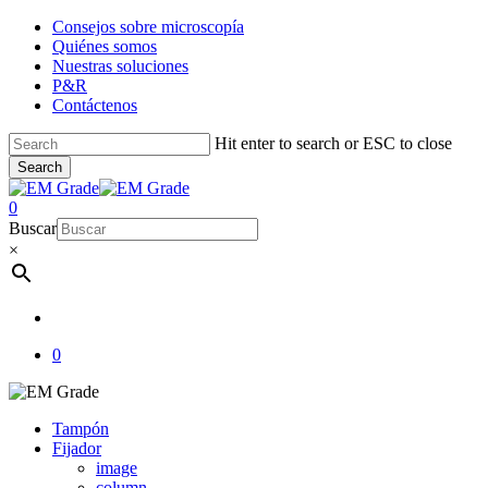
Skip
Consejos sobre microscopía
to
Quiénes somos
main
Nuestras soluciones
content
P&R
Contáctenos
Hit enter to search or ESC to close
Search
Close
Search
account
0
Menu
Buscar
×
account
0
Tampón
Fijador
image
column