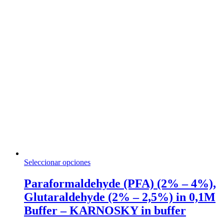
211,64 €
la
página
de
producto
Este
Seleccionar opciones
producto
tiene
Paraformaldehyde (PFA) (2% – 4%),
múltiples
Glutaraldehyde (2% – 2,5%) in 0,1M
variantes.
Las
Buffer – KARNOSKY in buffer
opciones