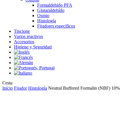
Formaldehído PFA
Glutaraldehído
Osmio
Histología
Fijadores específicos
Tincione
Varios reactivos
Accesorios
Higiene y Seguridad
Close
Cesta
Cart
Inicio
Fijador
Histología
Neutral Buffered Formalin (NBF) 10%