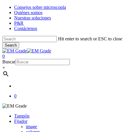
Skip
Consejos sobre microscopía
to
Quiénes somos
main
Nuestras soluciones
content
P&R
Contáctenos
Hit enter to search or ESC to close
Search
Close
Search
account
0
Menu
Buscar
×
account
0
Tampón
Fijador
image
column