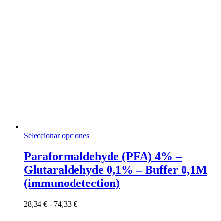
Este
Seleccionar opciones
producto
tiene
Paraformaldehyde (PFA) 4% –
múltiples
Glutaraldehyde 0,1% – Buffer 0,1M
variantes.
Las
(immunodetection)
opciones
se
Rango
28,34
€
-
74,33
€
pueden
de
elegir