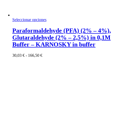
Este
Seleccionar opciones
producto
tiene
Paraformaldehyde (PFA) (2% – 4%),
múltiples
Glutaraldehyde (2% – 2,5%) in 0,1M
variantes.
Las
Buffer – KARNOSKY in buffer
opciones
se
Rango
30,03
€
-
166,50
€
pueden
de
elegir
precios:
en
desde
la
30,03 €
página
hasta
de
166,50 €
producto