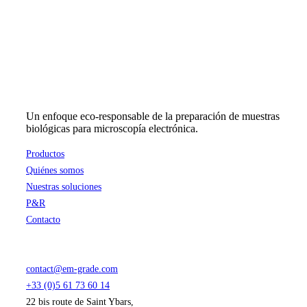
precios:
en
desde
la
28,34 €
página
hasta
de
74,33 €
producto
Un enfoque eco-responsable de la preparación de muestras
biológicas para microscopía electrónica.
Productos
Quiénes somos
Nuestras soluciones
P&R
Contacto
contact@em-grade.com
+33 (0)5 61 73 60 14
22 bis route de Saint Ybars,