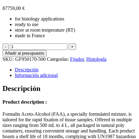
87759,00
€
for histology applications
ready to use
store at room temperature (RT)
made
in
France
Formalin
Aceto-
Añadir al presupuesto
Alcohol
SKU:
GF950170-500
Categorías:
Fijador
,
Histología
(FAA)
for
Descripción
Histology
Información adicional
cantidad
Descripción
Product description :
Formalin Aceto-Alcohol (FAA), a specially formulated mixture, is
tailored for the rapid fixation of tissue samples. Offered in multiple
sizes ranging from 500 mL to 4 L, all packaged in natural poly
containers, ensuring convenient storage and handling. Each product
boasts a shelf life of 18 months, complying with UN1987 hazardous