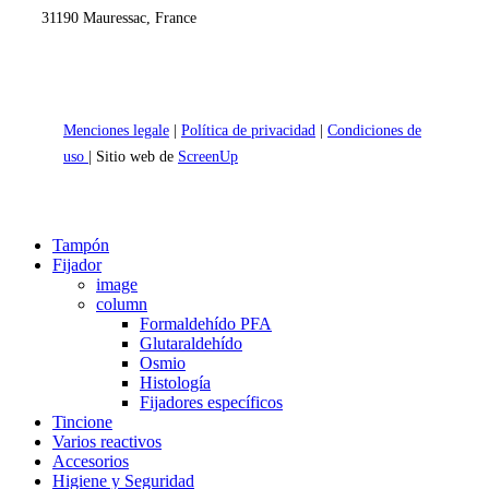
31190 Mauressac, France
Menciones legale
|
Política de privacidad
|
Condiciones de
uso
| Sitio web de
ScreenUp
Close
Tampón
Menu
Fijador
image
column
Formaldehído PFA
Glutaraldehído
Osmio
Histología
Fijadores específicos
Tincione
Varios reactivos
Accesorios
Higiene y Seguridad