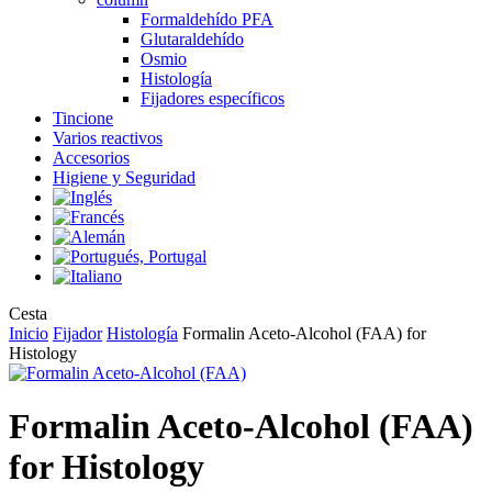
Formaldehído PFA
Glutaraldehído
Osmio
Histología
Fijadores específicos
Tincione
Varios reactivos
Accesorios
Higiene y Seguridad
Close
Cesta
Cart
Inicio
Fijador
Histología
Formalin Aceto-Alcohol (FAA) for
Histology
Formalin Aceto-Alcohol (FAA)
for Histology