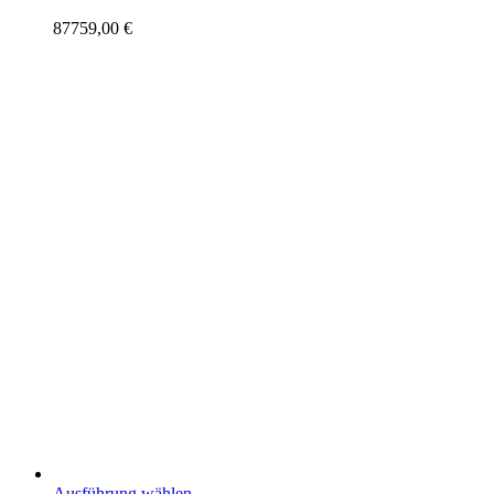
87759,00
€
Dieses
Ausführung wählen