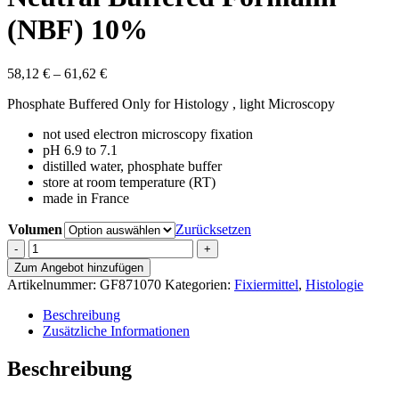
(NBF) 10%
Preisspanne:
58,12
€
–
61,62
€
58,12 €
Phosphate Buffered Only for Histology , light Microscopy
bis
61,62 €
not used electron microscopy fixation
pH 6.9 to 7.1
distilled water, phosphate buffer
store at room temperature (RT)
made
in
France
Volumen
Zurücksetzen
Neutral
Buffered
Zum Angebot hinzufügen
Formalin
Artikelnummer:
GF871070
Kategorien:
Fixiermittel
,
Histologie
(NBF)
10%
Beschreibung
Menge
Zusätzliche Informationen
Beschreibung