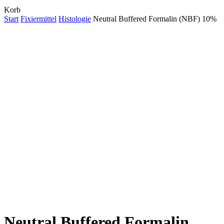
Close
Korb
Cart
Start
Fixiermittel
Histologie
Neutral Buffered Formalin (NBF) 10%
Neutral Buffered Formalin