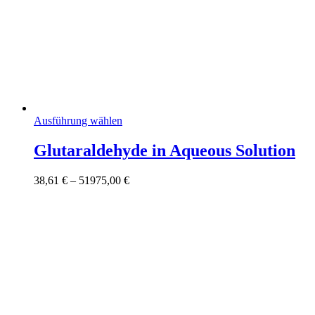
Dieses
Ausführung wählen
Produkt
weist
Glutaraldehyde in Aqueous Solution
mehrere
Varianten
Preisspanne:
38,61
€
–
51975,00
€
auf.
38,61 €
Die
bis
Optionen
51975,00 €
können
auf
der
Produktseite
gewählt
werden