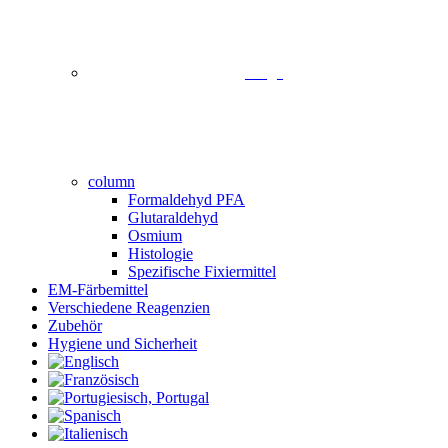
image
column
Formaldehyd PFA
Glutaraldehyd
Osmium
Histologie
Spezifische Fixiermittel
EM-Färbemittel
Verschiedene Reagenzien
Zubehör
Hygiene und Sicherheit