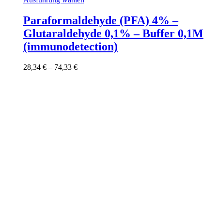
Produkt
weist
Paraformaldehyde (PFA) 4% –
mehrere
Glutaraldehyde 0,1% – Buffer 0,1M
Varianten
auf.
(immunodetection)
Die
Optionen
Preisspanne:
28,34
€
–
74,33
€
können
28,34 €
auf
bis
der
74,33 €
Produktseite
gewählt
werden