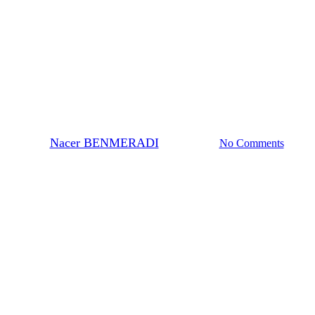
contrastants EM
Retour d’expérience utilisation
de contraste avec OTE .
By
Nacer BENMERADI
14 mars 2024
No Comments