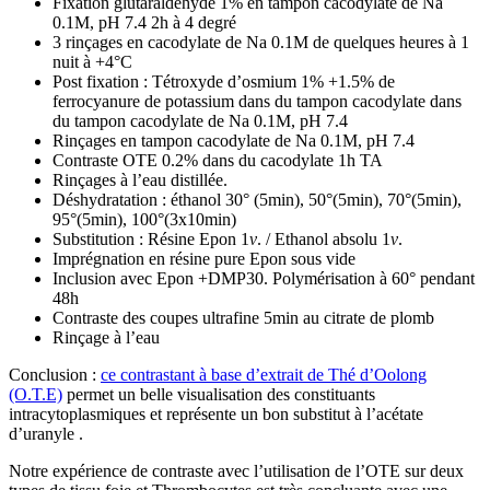
Fixation glutaraldéhyde 1% en tampon cacodylate de Na
0.1M, pH 7.4 2h à 4 degré
3 rinçages en cacodylate de Na 0.1M de quelques heures à 1
nuit à +4°C
Post fixation : Tétroxyde d’osmium 1% +1.5% de
ferrocyanure de potassium dans du tampon cacodylate dans
du tampon cacodylate de Na 0.1M, pH 7.4
Rinçages en tampon cacodylate de Na 0.1M, pH 7.4
Contraste OTE 0.2% dans du cacodylate 1h TA
Rinçages à l’eau distillée.
Déshydratation : éthanol 30° (5min), 50°(5min), 70°(5min),
95°(5min), 100°(3x10min)
Substitution : Résine Epon 1
v
. / Ethanol absolu 1
v
.
Imprégnation en résine pure Epon sous vide
Inclusion avec Epon +DMP30. Polymérisation à 60° pendant
48h
Contraste des coupes ultrafine 5min au citrate de plomb
Rinçage à l’eau
Conclusion :
ce contrastant à base d’extrait de Thé d’Oolong
(O.T.E)
permet un belle visualisation des constituants
intracytoplasmiques et représente un bon substitut à l’acétate
d’uranyle .
Notre expérience de contraste avec l’utilisation de l’OTE sur deux