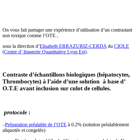
On vous fait partager une expérience d’utilisation d’un contrastant
non toxique comme l’OTE ,
sous la direction d’
Elisabeth ERRAZURIZ-CERDA
du
CIQLE
(Centre d’ Imagerie Quantitative Lyon Est)
.
Contraste d’échantillons biologiques (hépatocytes,
Thrombocytes) à l’aide d’une solution à base d’
O.T.E avant inclusion sur culot de cellules.
protocole
:
–
Préparation préalable de l’OTE
à 0.2% (solution préalablement
aliquotée et congelée)