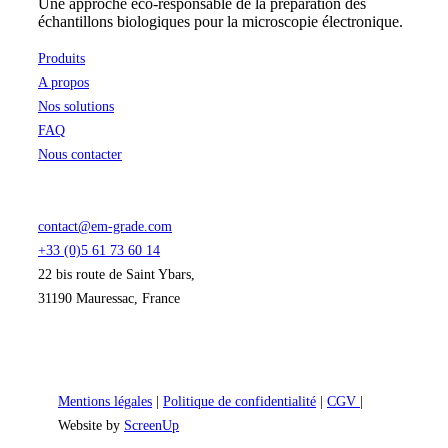
Une approche éco-responsable de la préparation des
échantillons biologiques pour la microscopie électronique.
Produits
A propos
Nos solutions
FAQ
Nous contacter
contact@em-grade.com
+33 (0)5 61 73 60 14
22 bis route de Saint Ybars,
31190 Mauressac, France
Mentions légales
|
Politique de confidentialité
|
CGV
|
Website by
ScreenUp