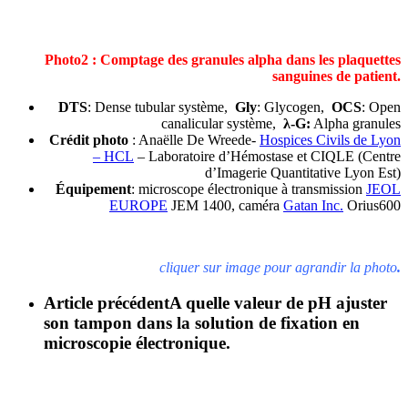
Photo2 : Comptage des granules alpha dans les plaquettes
sanguines de patient.
DTS
: Dense tubular système,
Gly
: Glycogen,
OCS
: Open
canalicular système,
λ-G:
Alpha granules
Crédit photo
: Anaëlle De Wreede-
Hospices Civils de Lyon
– HCL
– Laboratoire d’Hémostase et CIQLE (Centre
d’Imagerie Quantitative Lyon Est)
Équipement
: microscope électronique à transmission
JEOL
EUROPE
JEM 1400, caméra
Gatan Inc.
Orius600
cliquer sur image pour agrandir la photo
.
Article précédent
A quelle valeur de pH ajuster
son tampon dans la solution de fixation en
microscopie électronique.