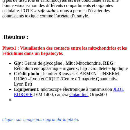
types de tissu foie et Thrombocytes est très concluante avec une
bonne visualisation des différents compartiments et organites
cellulaire. l’OTE
« safe stain »
nous a permis d’écarter des
contrastants toxique comme l’acétate d’uranyle.
Résultats :
Photo1 : Visualisation des contacts entre les mitochondries et les
réticulums dans un hépatocyte.
Gly
: Grains de glycogène ,
Mit
: Mitochondrie,
REG
:
Réticulum endoplasmique rugueux,
Lip
: Gouttelette lipidique
Crédit photo
: Jennifer Rieusset- CARMEN – INSERM
U1060 –Lyon et CIQLE (Centre d’Imagerie Quantitative
Lyon Est)
Équipement:
microscope électronique à transmission
JEOL
EUROPE
JEM 1400, caméra
Gatan Inc.
Orius600
cliquer sur image pour agrandir la photo.