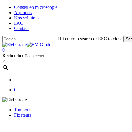
Skip
Conseil en microscopie
to
À propos
main
Nos solutions
content
FAQ
Contact
Hit enter to search or ESC to close
Sea
Close
Search
account
0
Menu
Rechercher
×
account
0
Tampons
Fixateurs