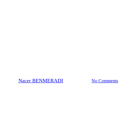
Fixateurs EM
Glutaraldehyde EM grade
By
Nacer BENMERADI
12 janvier 2024
No Comments