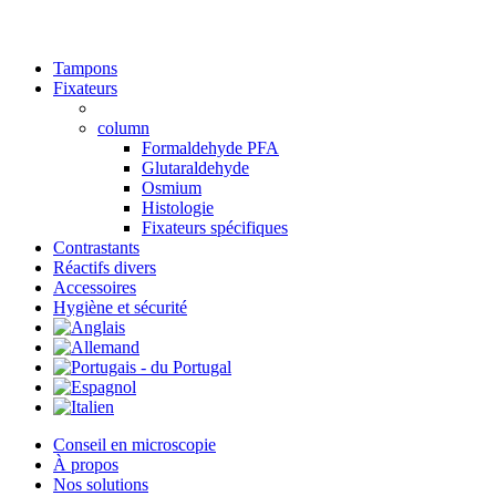
Close
Tampons
Menu
Fixateurs
column
Formaldehyde PFA
Glutaraldehyde
Osmium
Histologie
Fixateurs spécifiques
Contrastants
Réactifs divers
Accessoires
Hygiène et sécurité
Conseil en microscopie
À propos
Nos solutions