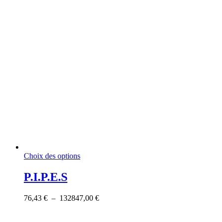
Ce
Choix des options
produit
a
P.I.P.E.S
plusieurs
variations.
Plage
76,43
€
–
132847,00
€
Les
de
options
prix :
peuvent