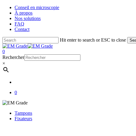
Skip
Conseil en microscopie
to
À propos
main
Nos solutions
content
FAQ
Contact
Hit enter to search or ESC to close
Sea
Close
Search
account
0
Menu
Rechercher
×
account
0
Tampons
Fixateurs