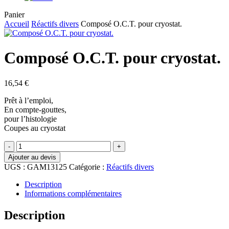
Close
Panier
Cart
Accueil
Réactifs divers
Composé O.C.T. pour cryostat.
Composé O.C.T. pour cryostat.
16,54
€
Prêt à l’emploi,
En compte-gouttes,
pour l’histologie
Coupes au cryostat
quantité
de
Ajouter au devis
Composé
UGS :
GAM13125
Catégorie :
Réactifs divers
O.C.T.
pour
Description
cryostat.
Informations complémentaires
Description