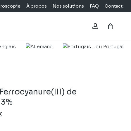
croscopie
À propos
Nos solutions
FAQ
Contact
Close
Cart
account
Ferrocyanure(III) de
 3%
Plage
€
de