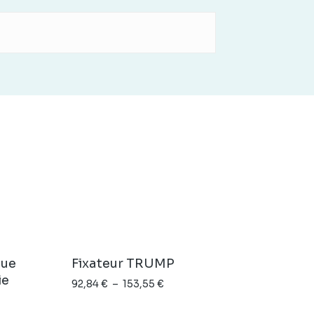
que
Fixateur TRUMP
ie
Plage
92,84
€
–
153,55
€
de