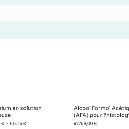
ium en solution
Alcool Formol Acéti
euse
(AFA) pour l’histolog
Plage
9
€
–
612,15
€
87759,00
€