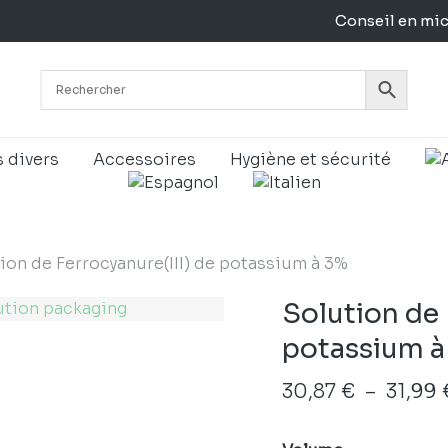
Conseil en mi
Panier
s divers
Accessoires
Hygiène et sécurité
ion de Ferrocyanure(III) de potassium à 3%
Solution de 
potassium à
30,87
€
–
31,99