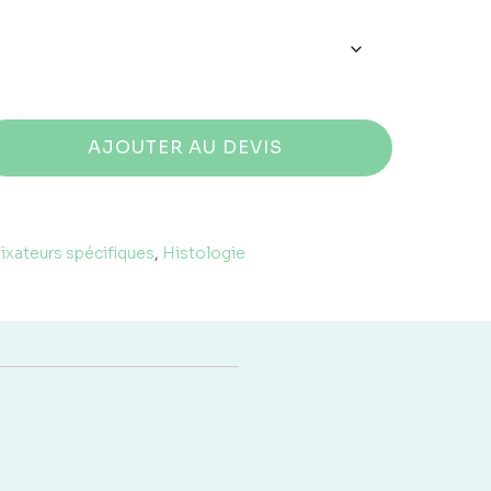
prix :
30,87 €
à
31,99 €
AJOUTER AU DEVIS
Fixateurs spécifiques
,
Histologie