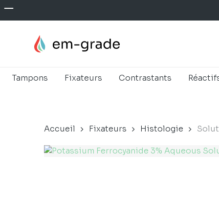
Skip
to
main
content
Tampons
Fixateurs
Contrastants
Réactif
Accueil
Fixateurs
Histologie
Solut