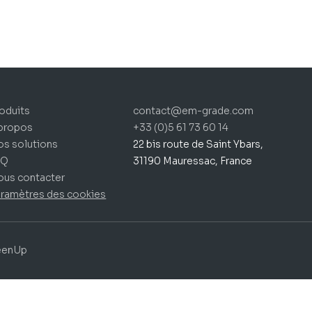
prix :
92,84 €
à
153,55 €
oduits
contact@em-grade.com
propos
+33 (0)5 61 73 60 14
s solutions
22 bis route de Saint Ybars,
AQ
31190 Mauressac, France
us contacter
ramètres des cookies
eenUp