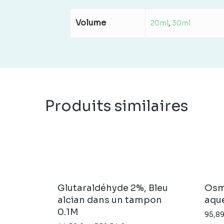
Volume
20ml
,
30ml
Produits similaires
Glutaraldéhyde 2%, Bleu
Osm
alcian dans un tampon
aqu
0.1M
95,8