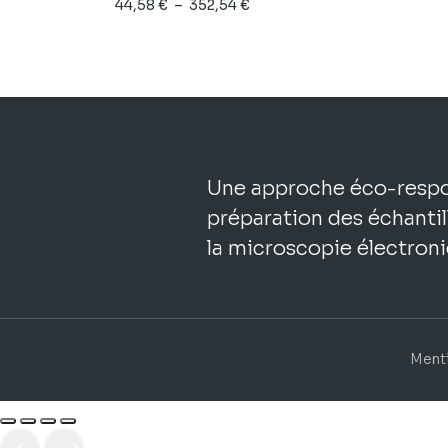
Plage
44,58
€
–
352,54
€
de
prix :
44,58 €
à
352,54 €
Une approche éco-respo
préparation des échantil
la microscopie électroni
Menti