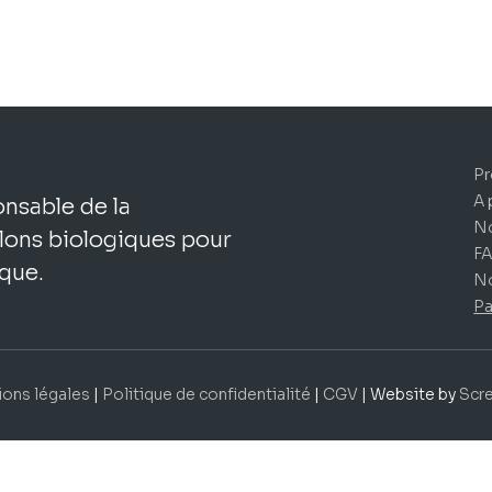
de
prix :
95,89 €
à
612,15 €
Pr
A 
nsable de la
No
lons biologiques pour
F
que.
No
Pa
ons légales
|
Politique de confidentialité
|
CGV
| Website by
Scr