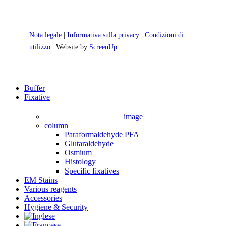
Nota legale
|
Informativa sulla privacy
|
Condizioni di
utilizzo
| Website by
ScreenUp
Close
Buffer
Menu
Fixative
image
column
Paraformaldehyde PFA
Glutaraldehyde
Osmium
Histology
Specific fixatives
EM Stains
Various reagents
Accessories
Hygiene & Security