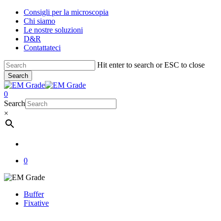
Skip
Consigli per la microscopia
to
Chi siamo
main
Le nostre soluzioni
content
D&R
Contattateci
Hit enter to search or ESC to close
Search
Close
Search
account
0
Menu
Search
×
account
0
Buffer
Fixative