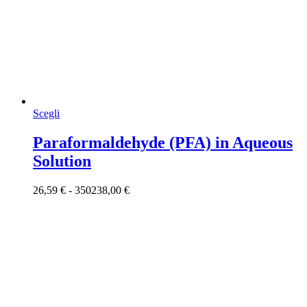
Questo
Scegli
prodotto
ha
Paraformaldehyde (PFA) in Aqueous
più
Solution
varianti.
Le
opzioni
Fascia
26,59
€
-
350238,00
€
possono
di
essere
prezzo:
scelte
da
nella
26,59 €
pagina
a
del
350238,00 €
prodotto