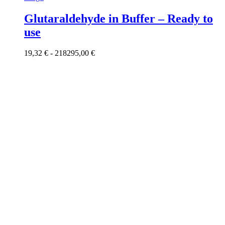
prodotto
ha
Glutaraldehyde in Buffer – Ready to
più
use
varianti.
Le
opzioni
Fascia
19,32
€
-
218295,00
€
possono
di
essere
prezzo:
scelte
da
nella
19,32 €
pagina
a
del
218295,00 €
prodotto