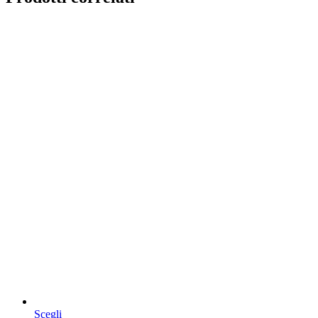
Questo
Scegli