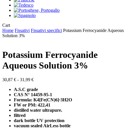
Close
Cart
Cart
Home
Fissativi
Fissativi specifici
Potassium Ferrocyanide Aqueous
Solution 3%
Potassium Ferrocyanide
Aqueous Solution 3%
Fascia
30,87
€
-
31,99
€
di
A.S.C grade
prezzo:
CAS N° 14459-95-1
da
Formula: K4[Fe(CN)6]·3H2O
30,87 €
FW or PM: 422,41
a
distilled water ultrapure.
31,99 €
filtred
dark bottle UV protection
vacuum sealed AirLess bottle