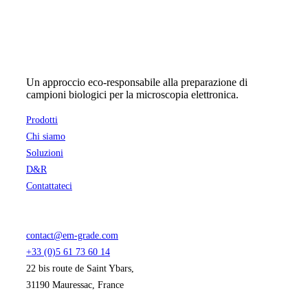
pagina
a
del
61,62 €
prodotto
Un approccio eco-responsabile alla preparazione di
campioni biologici per la microscopia elettronica.
Prodotti
Chi siamo
Soluzioni
D&R
Contattateci
contact@em-grade.com
+33 (0)5 61 73 60 14
22 bis route de Saint Ybars,
31190 Mauressac, France