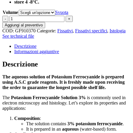
store 4 -8°C.
Volume
Svuota
Potassium
Ferrocyanide
Aggiungi al preventivo
Aqueous
COD:
GF910370
Categorie:
Fissativi
,
Fissativi specifici
,
Istologia
Solution
See technical file
3%
quantità
Descrizione
Informazioni aggiuntive
Descrizione
The aqueous solution of Potassium Ferrocyanide is prepared
using A.S.C grade reagents. It is freshly made upon receiving
the order to guarantee the longest possible shelf life.
The
Potassium Ferrocyanide Solution 3%
is commonly used in
electron microscopy and histology. Let’s explore its properties and
applications:
Composition
:
The solution contains
3% potassium ferrocyanide
.
It is prepared in an
aqueous
(water-based) form.