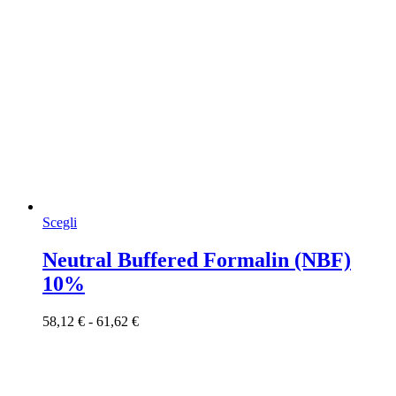
Questo
Scegli
prodotto
ha
Neutral Buffered Formalin (NBF)
più
10%
varianti.
Le
opzioni
Fascia
58,12
€
-
61,62
€
possono
di
essere
prezzo:
scelte
da
nella
58,12 €