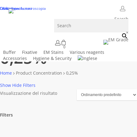
Skip
Consigli per la microscopia
Chi siamo
Le nostre soluzioni
D&R
Contattateci
to
accou
Search
main
content
Close
Cart
×
Cart
account
0
0,25%
Buffer
Fixative
EM Stains
Various reagents
Accessories
Hygiene & Security
Home
Product Concentration
0,25%
Show
Hide
Filters
Visualizzazione del risultato
Filters
Close
Filters