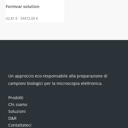
ha
Formvar solution
più
Fascia
42,81
€
-
59472,00
€
varianti.
di
Le
prezzo:
opzioni
da
possono
42,81 €
essere
a
scelte
59472,00 €
nella
pagina
Un approccio eco-responsabile alla preparazione di
del
campioni biologici per la microscopia elettronica.
prodotto
Prodotti
Chi siamo
Soluzioni
D&R
Contattateci