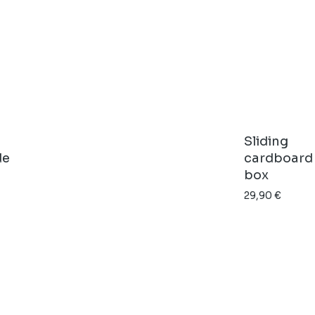
Sliding
de
cardboard
box
29,90
€