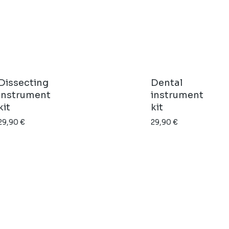
Dissecting
Dental
instrument
instrument
kit
kit
29,90
€
29,90
€