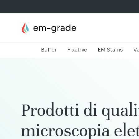
Skip
to
main
content
Buffer
Fixative
EM Stains
Va
Prodotti
di
quali
microscopia
ele