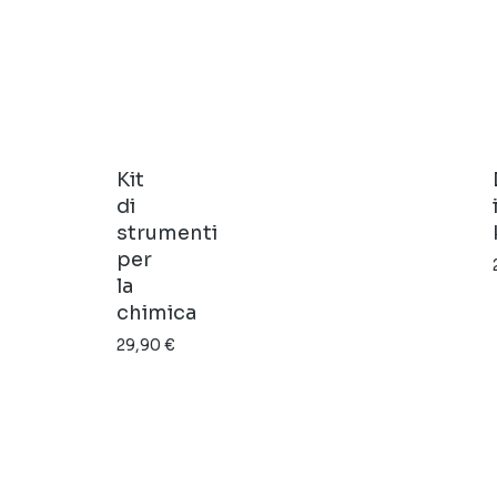
di
prezzo:
da
32,98 €
a
59,71 €
Kit
di
strumenti
per
la
chimica
29,90
€