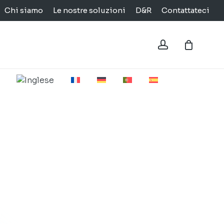
Chi siamo
Le nostre soluzioni
D&R
Contattateci
Close
Cart
account