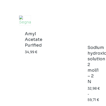
Amyl
Acetate
Purified
Sodium
34,99
€
hydroxi
solution
2
mol/l
– 2
N
32,98
€
-
59,71
€
Fascia