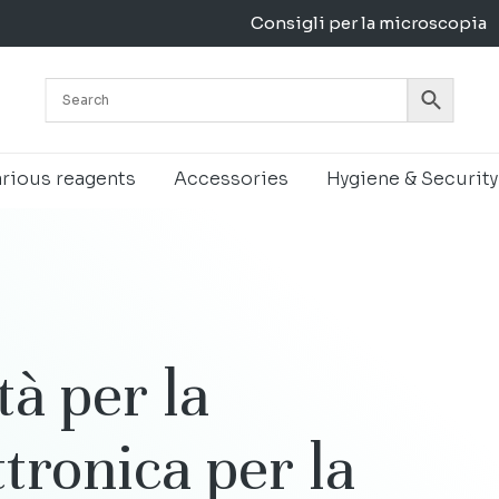
Consigli per la microscopia
Cart
rious reagents
Accessories
Hygiene & Security
tà
per
la
ttronica
per
la