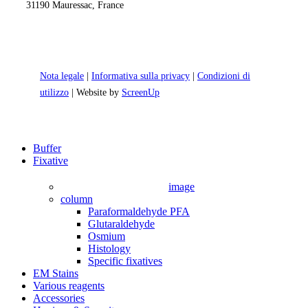
31190 Mauressac, France
Nota legale
|
Informativa sulla privacy
|
Condizioni di
utilizzo
| Website by
ScreenUp
Close
Buffer
Menu
Fixative
image
column
Paraformaldehyde PFA
Glutaraldehyde
Osmium
Histology
Specific fixatives
EM Stains
Various reagents
Accessories