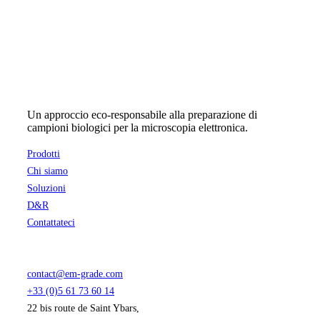
for
CRYO
quantità
Un approccio eco-responsabile alla preparazione di
campioni biologici per la microscopia elettronica.
Prodotti
Chi siamo
Soluzioni
D&R
Contattateci
contact@em-grade.com
+33 (0)5 61 73 60 14
22 bis route de Saint Ybars,