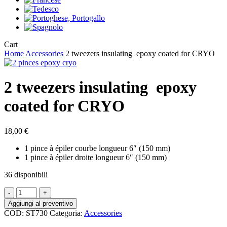
Close
Cart
Cart
Home
Accessories
2 tweezers insulating epoxy coated for CRYO
2 tweezers insulating epoxy
coated for CRYO
18,00
€
1 pince à épiler courbe longueur 6″ (150 mm)
1 pince à épiler droite longueur 6″ (150 mm)
36 disponibili
2
tweezers
Aggiungi al preventivo
insulating epoxy
COD:
ST730
Categoria:
Accessories
coated