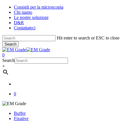
Skip
Consigli per la microscopia
to
Chi siamo
main
Le nostre soluzioni
content
D&R
Contattateci
Hit enter to search or ESC to close
Search
Close
Search
account
0
Menu
Search
×
account
0
Buffer
Fixative