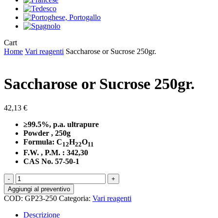
Close
Cart
Cart
Home
Vari reagenti
Saccharose or Sucrose 250gr.
Saccharose or Sucrose 250gr.
42,13
€
≥99.5%, p.a. ultrapure
Powder , 250g
Formula: C
H
O
12
22
11
F.W. , P.M. : 342,30
CAS No. 57-50-1
Saccharose
or
Aggiungi al preventivo
Sucrose
COD:
GP23-250
Categoria:
Vari reagenti
250gr.
quantità
Descrizione