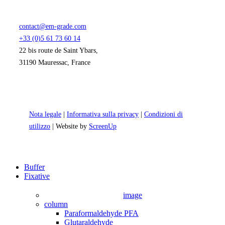
contact@em-grade.com
+33 (0)5 61 73 60 14
22 bis route de Saint Ybars,
31190 Mauressac, France
Nota legale
|
Informativa sulla privacy
|
Condizioni di
utilizzo
| Website by
ScreenUp
Close
Buffer
Menu
Fixative
image
column
Paraformaldehyde PFA
Glutaraldehyde