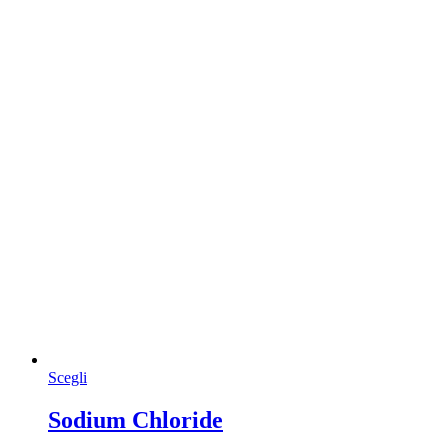
Questo
Scegli
prodotto
ha
Sodium Chloride
più