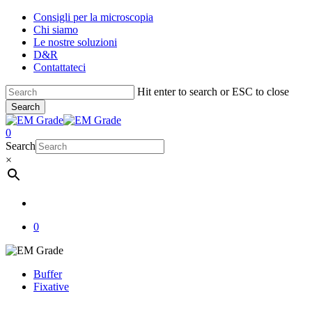
Skip
Consigli per la microscopia
to
Chi siamo
main
Le nostre soluzioni
content
D&R
Contattateci
Hit enter to search or ESC to close
Search
Close
Search
account
0
Menu
Search
×
account
0
Buffer
Fixative