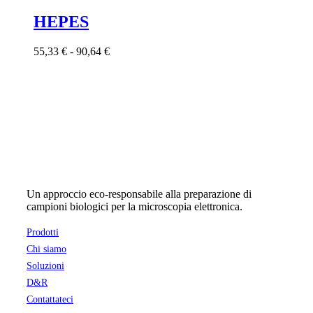
prodotto
ha
HEPES
più
varianti.
Fascia
55,33
€
-
90,64
€
Le
di
opzioni
prezzo:
possono
da
essere
55,33 €
scelte
a
nella
90,64 €
pagina
del
prodotto
Un approccio eco-responsabile alla preparazione di
campioni biologici per la microscopia elettronica.
Prodotti
Chi siamo
Soluzioni
D&R
Contattateci