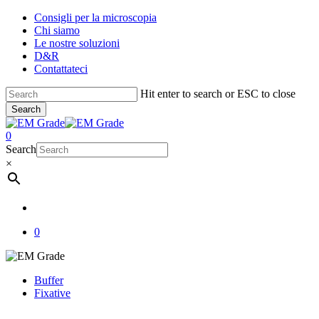
Skip
Consigli per la microscopia
to
Chi siamo
main
Le nostre soluzioni
content
D&R
Contattateci
Hit enter to search or ESC to close
Search
Close
Search
account
0
Menu
Search
×
account
0
Buffer
Fixative