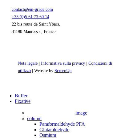
contact@em-grade.com
+33 (0)5 61 73 60 14
22 bis route de Saint Ybars,
31190 Mauressac, France
Nota legale
|
Informativa sulla privacy
|
Condizioni di
utilizzo
| Website by
ScreenUp
Close
Buffer
Menu
Fixative
image
column
Paraformaldehyde PFA
Glutaraldehyde
Osmium