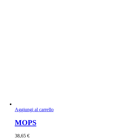
39,69 €
scelte
a
nella
54,03 €
pagina
del
prodotto
Aggiungi al carrello
MOPS
38,65
€