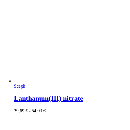
Questo
Scegli
prodotto
ha
Lanthanum(III) nitrate
più
varianti.
Fascia
39,69
€
-
54,03
€
Le
di
opzioni
prezzo:
possono
da
essere