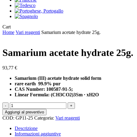
Close
Cart
Cart
Home
Vari reagenti
Samarium acetate hydrate 25g.
Samarium acetate hydrate 25g.
93,77
€
Samarium (III) acetate hydrate solid form
rare earth 99.9% pur
CAS Number: 100587-91-5;
Linear Formula: (CH3CO2)3Sm · xH2O
Samarium
acetate
Aggiungi al preventivo
hydrate
COD:
GP11-25
Categoria:
Vari reagenti
25g.
quantità
Descrizione
Informazioni aggiuntive