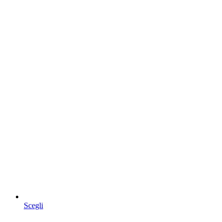
Questo
Scegli
prodotto