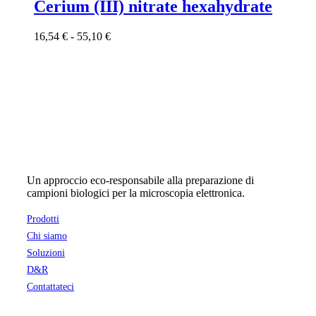
ha
Cerium (III) nitrate hexahydrate
più
varianti.
Fascia
16,54
€
-
55,10
€
Le
di
opzioni
prezzo:
possono
da
essere
16,54 €
scelte
a
nella
55,10 €
pagina
del
prodotto
Un approccio eco-responsabile alla preparazione di
campioni biologici per la microscopia elettronica.
Prodotti
Chi siamo
Soluzioni
D&R
Contattateci